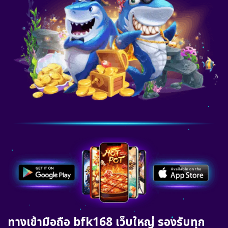
ทางเข้ามือถือ bfk168 เว็บใหญ่ รองรับทุก