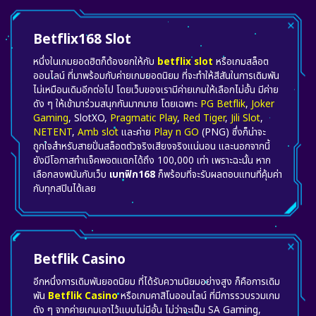
Betflix168 Slot
หนึ่งในเกมยอดฮิตก็ต้องยกให้กับ
betflix slot
หรือเกมสล็อต
ออนไลน์ ที่มาพร้อมกับค่ายเกมยอดนิยม ที่จะทำให้สีสันในการเดิมพัน
ไม่เหมือนเดิมอีกต่อไป โดยเว็บของเรามีค่ายเกมให้เลือกไม่อั้น มีค่าย
ดัง ๆ ให้เข้ามาร่วมสนุกกันมากมาย โดยเฉพาะ
PG Betflik
,
Joker
Gaming
, SlotXO,
Pragmatic Play
,
Red Tiger
,
Jili Slot
,
NETENT
,
Amb slot
และค่าย
Play n GO
(PNG) ซึ่งก็น่าจะ
ถูกใจสำหรับสายปั่นสล็อตตัวจริงเสียงจริงแน่นอน และนอกจากนี้
ยังมีโอกาสทำแจ็คพอตแตกได้ถึง 100,000 เท่า เพราะฉะนั้น หาก
เลือกลงพนันกับเว็บ
เบทฟิก168
ก็พร้อมที่จะรับผลตอบแทนที่คุ้มค่า
กับทุกสปินได้เลย
Betflik Casino
อีกหนึ่งการเดิมพันยอดนิยม ที่ได้รับความนิยมอย่างสูง ก็คือการเดิม
พัน
Betflik Casino
หรือเกมคาสิโนออนไลน์ ที่มีการรวบรวมเกม
ดัง ๆ จากค่ายเกมเอาไว้แบบไม่มีอั้น ไม่ว่าจะเป็น SA Gaming,