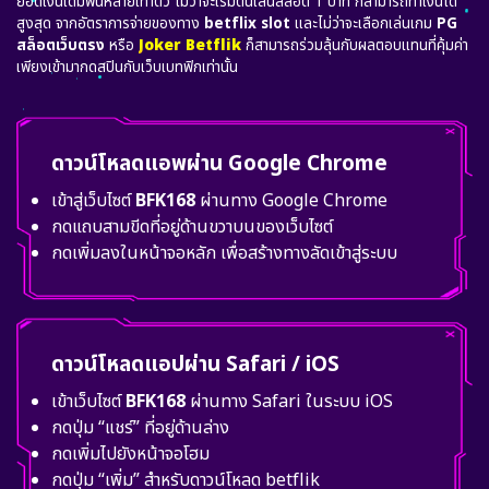
ยอดเงินเดิมพันหลายเท่าตัว ไม่ว่าจะเริ่มต้นเล่นสล็อต 1 บาท ก็สามารถทำเงินได้
สูงสุด จากอัตราการจ่ายของทาง
betflix slot
และไม่ว่าจะเลือกเล่นเกม
PG
สล็อตเว็บตรง
หรือ
Joker Betflik
ก็สามารถร่วมลุ้นกับผลตอบแทนที่คุ้มค่า
เพียงเข้ามากดสปินกับเว็บเบทฟิกเท่านั้น
ดาวน์โหลดแอพผ่าน Google Chrome
เข้าสู่เว็บไซต์
BFK168
ผ่านทาง Google Chrome
กดแถบสามขีดที่อยู่ด้านขวาบนของเว็บไซต์
กดเพิ่มลงในหน้าจอหลัก เพื่อสร้างทางลัดเข้าสู่ระบบ
ดาวน์โหลดแอปผ่าน Safari / iOS
เข้าเว็บไซต์
BFK168
ผ่านทาง Safari ในระบบ iOS
กดปุ่ม “แชร์” ที่อยู่ด้านล่าง
กดเพิ่มไปยังหน้าจอโฮม
กดปุ่ม “เพิ่ม” สำหรับดาวน์โหลด betflik