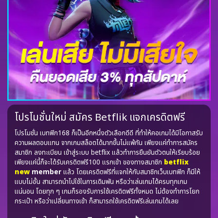
โปรโมชั่นใหม่ สมัคร
Betflik
แจกเครดิตฟรี
โปรโมชั่น
เบทฟิก168
ก็เป็นอีกหนึ่งตัวเลือกดีดี ที่ทำให้คอเกมได้มีโอกาสรับ
ความผลตอบแทน จากเกมสล็อตได้มากขึ้นไม่แพ้กัน เพียงแค่ทำการสมัคร
สมาชิก ลงทะเบียน
เข้าสู่ระบบ betflix
แล้วทำการยืนยันตัวตนให้เรียบร้อย
เพียงแค่นี้ก็จะได้รับเครดิตฟรี100
แรกเข้า ของทางสมาชิก
betflix
new
member
แล้ว โดยเครดิตฟรีที่แจกให้กับสมาชิกเว็บเบทฟิก ก็มีให้
แบบไม่อั้น สามารถนำไปใช้ในการเดิมพัน หรือว่าเล่นเกมได้ครบทุกเกม
แน่นอน โดยทุก ๆ เกมก็รองรับการใช้เครดิตฟรีทั้งหมด ไม่ต้องทำการโยก
กระเป๋า หรือว่าเปลี่ยนทางเข้า ก็สามารถใช้เครดิตฟรีเล่นเกมได้เลย