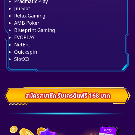
Pragmatic Play
Jili Slot
Relax Gaming
AMB Poker
Blueprint Gaming
EVOPLAY
NetEnt
Quickspin
SlotXO
สมัครสมาชิก รับเครดิตฟรี 168 บาท