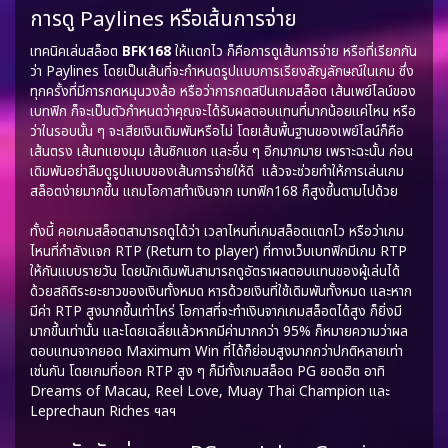
การดู Paylines หรือเส้นการจ่าย
เทคนิคเล่นสล็อต
BFK168
ให้แตกไว ก็คือการดูเส้นการจ่าย หรือที่เรียกกัน
ว่า Paylines โดยเป็นเส้นที่จะกำหนดรูปแบบการเรียงสัญลักษณ์ในเกม ซึ่ง
ทุกครั้งที่มีการกดหมุนวงล้อ หรือว่าการกดสปินเกมสล็อต เส้นเพย์ไลน์ของ
เบทฟิก
ก็จะเป็นตัวกำหนดว่าคุณจะได้รับผลตอบแทนที่มากน้อยแค่ไหน หรือ
ว่าในรอบนั้น ๆ จะเสียเงินเดิมพันหรือไม่ โดยเส้นพื้นฐานของเพย์ไลน์ก็คือ
เส้นตรง เส้นทแยงมุม เส้นซิกแซก และอื่น ๆ อีกมากมาย เพราะฉะนั้น ก่อน
เดิมพันอย่าลืมดูรูปแบบของเส้นการจ่ายให้ดี แล้วจะช่วยทำให้การเล่นเกม
สล็อตง่ายมากขึ้น แถมโอกาสทำเงินจาก
เบทฟิก168
ก็สูงขึ้นตามไปด้วย
ทั้งนี้ คอเกมสล็อตสามารถดูได้ว่า เวลาไหนที่เกมสล็อตแตกไว หรือว่าเกม
ไหนที่กำลังแจก RTP (Return to player) ที่ทางเว็บเบทฟิกมีเกม RTP
ให้กันแบบรายวัน โดยนักเดิมพันสามารถดูอัตราผลตอบแทนของผู้เล่นได้
ด้วยสถิติระยะยาวของเงินทั้งหมด หารด้วยเงินที่ใช้เดิมพันทั้งหมด และหาก
มีค่า RTP สูงมากขึ้นเท่าไหร่ โอกาสที่จะทำเงินจากเกมสล็อตได้สูง ก็ยิ่งมี
มากขึ้นเท่านั้น และโดยเฉลี่ยแล้วหากมีค่ามากกว่า 95% ก็หมายความว่าผล
ตอบแทนจากยอด Maximum Win ที่ได้ก็ย่อมสูงมากกว่าปกติหลายเท่า
เช่นกัน โดยเกมที่ออก RTP สูง ๆ ก็มีทั้งเกมสล็อต PG ยอดฮิต อาทิ
Dreams of Macau, Reel Love, Muay Thai Champion และ
Leprechaun Riches ฯลฯ