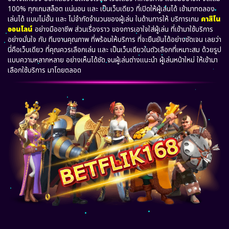
100% ทุกเกมสล็อต แน่นอน และ เป็นเว็บเดียว ที่เปิดให้ผู้เล่นได้ เข้ามาทดลอง
เล่นได้ แบบไม่อั้น และ ไม่จำกัดจำนวนของผู้เล่น ในด้านการให้ บริการเกม
คาสิโน
ออนไลน์
อย่างมืออาชีพ ส่วนเรื่องราว ของการเอาใจใส่ผู้เล่น ที่เข้ามาใช้บริการ
อย่างมั่นใจ กับ ทีมงานคุณภาพ ที่พร้อมให้บริการ ที่จะยืนยันได้อย่างชัดเจน เลยว่า
นี่คือเว็บเดียว ที่คุณควรเลือกเล่น และ เป็นเว็บเดียวในตัวเลือกที่เหมาะสม ด้วยรูป
แบบความหลากหลาย อย่างเห็นได้ชัด จนผู้เล่นต่างแนะนำ ผู้เล่นหน้าใหม่ ให้เข้ามา
เลือกใช้บริการ มาโดยตลอด