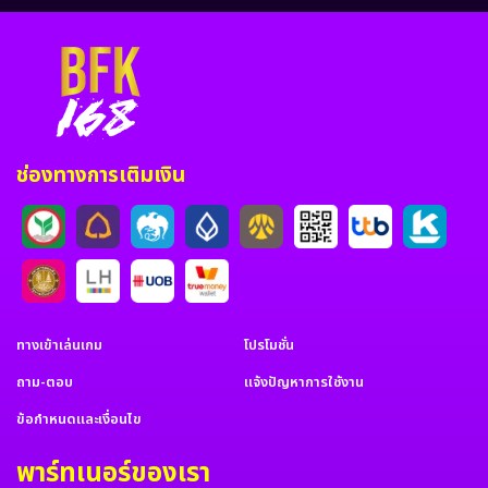
ช่องทางการเติมเงิน
ทางเข้าเล่นเกม
โปรโมชั่น
ถาม-ตอบ
แจ้งปัญหาการใช้งาน
ข้อกำหนดและเงื่อนไข
พาร์ทเนอร์ของเรา