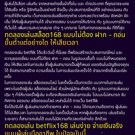
ผู้เล่นได้เลือก เล่นกัน จากหลายค่ายชั้นนำทั้งใน และ ต่างประเทศ ที่คุณอาจจะเคย
ได้ยินชื่อ หรือ รู้จักกันเป็นอย่างดี จึงเป็น ประสบการณ์ใหม่ที่ดี อย่างแน่นอน กับ
การเข้าใช้งานผ่าน
เว็บทดลองเล่นสล็อตทุกค่าย
บอกเลยว่าเราพร้อม จัดหนัก จัด
เต็ม ให้กับผู้เล่นทุกท่านได้ เข้ามาทดสอบ ระบบการให้บริการ กับ รูปแบบการใช้งาน
ที่เว็บได้ เพิ่มความสะดวกสบาย ต่าง ๆ มากมาย ไปกับการทดลองเล่น ที่ดีที่สุด
ทดลองเล่นสล็อต168 แบบไม่ต้อง ฝาก – ถอน
ขั้นต่ำ
แต่อย่างใด ให้เสียเวลา
ทดลองเล่น betflik ได้แล้ววันนี้ ที่นี่เลย ที่พร้อมสร้างประสบการณ์ใหม่ และ
ความยอดเยี่ยม แบบที่ไม่ต้อง ฝาก – ถอน ในรูปแบบขั้นต่ำ แบบไม่กำหนดยอด
เงิน ให้เสียเวลาในการเล่น ซึ่งผู้เล่นสามารถเป็นผู้กำหนด ยอดเงินในบัญชีของคุณ
ได้ จึงสามารถสร้าง ความเชื่อมั่น ในการเล่นแต่ละครั้งได้ ง่ายมากยิ่งขึ้นในแต่ละ
ครั้ง
ในการทดลองเล่น สล็อตออนไลน์ ในครั้งนี้จะเป็นการเปิด แนวทางในการเล่น
เพราะในอดีตผู้เล่น สล็อตออนไลน์ ส่วนใหญ่มักจะยึดติด กับ รูปแบบการเล่นแบบ
เดิม ๆ ทำให้บางครั้งผู้เล่น จะต้องเสียยอดเงินในการเล่น ไปแบบไม่สามารถ จับ
ทิศทาง ของเกม สล็อตออนไลน์ เหล่านั่นได้ ทางเว็บ betflik
จึงได้ปรับให้ ผู้เล่นสามารถทำรายการ ฝาก – ถอน ได้ตามความต้องการ ผู้เล่นจะ
ได้ไม่เสียเวลา ในการทดลองเล่น ในครั้งนั่นด้วย หากผู้เล่นต้องการ เล่นจริงใน
ระยะยาว ก็สามารถเล่นได้ แบบไม่มีความกังวลแต่อย่างใด อีกด้วย
ทดลองเล่น betflix168 เล่นง่าย จ่ายเงินจริง
แบบผู้เล่นมืออาชีพ ในปัจจุบันนี้