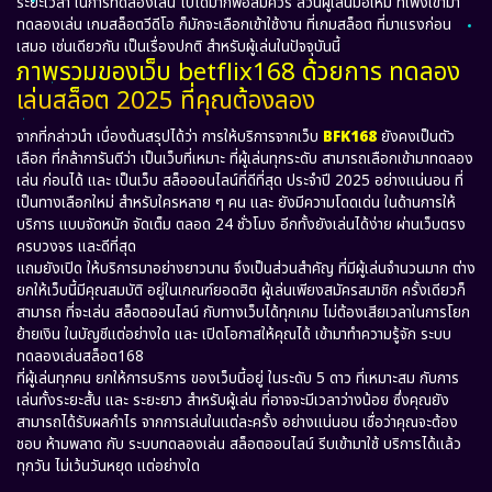
ระยะเวลา ในการทดลองเล่น ไปได้มากพอสมควร ส่วนผู้เล่นมือใหม่ ที่เพิ่งเข้ามา
ทดลองเล่น เกมสล็อตวีดีโอ ก็มักจะเลือกเข้าใช้งาน ที่เกมสล็อต ที่มาแรงก่อน
เสมอ เช่นเดียวกัน เป็นเรื่องปกติ สำหรับผู้เล่นในปัจจุบันนี้
ภาพรวมของเว็บ betflix168 ด้วยการ ทดลอง
เล่นสล็อต 2025 ที่คุณต้องลอง
จากที่กล่าวนำ เบื่องต้นสรุปได้ว่า การให้บริการจากเว็บ
BFK168
ยังคงเป็นตัว
เลือก ที่กล้าการันตีว่า เป็นเว็บที่เหมาะ ที่ผู้เล่นทุกระดับ สามารถเลือกเข้ามาทดลอง
เล่น ก่อนได้ และ เป็นเว็บ สล็อออนไลน์ที่ดีที่สุด ประจำปี 2025 อย่างแน่นอน ที่
เป็นทางเลือกใหม่ สำหรับใครหลาย ๆ คน และ ยังมีความโดดเด่น ในด้านการให้
บริการ แบบจัดหนัก จัดเต็ม ตลอด 24 ชั่วโมง อีกทั้งยังเล่นได้ง่าย ผ่านเว็บตรง
ครบวงจร และดีที่สุด
แถมยังเปิด ให้บริการมาอย่างยาวนาน จึงเป็นส่วนสำคัญ ที่มีผู้เล่นจำนวนมาก ต่าง
ยกให้เว็บนี้มีคุณสมบัติ อยู่ในเกณฑ์ยอดฮิต ผู้เล่นเพียงสมัครสมาชิก ครั้งเดียวก็
สามารถ ที่จะเล่น สล็อตออนไลน์ กับทางเว็บได้ทุกเกม ไม่ต้องเสียเวลาในการโยก
ย้ายเงิน ในบัญชีแต่อย่างใด และ เปิดโอกาสให้คุณได้ เข้ามาทำความรู้จัก ระบบ
ทดลองเล่นสล็อต168
ที่ผู้เล่นทุกคน ยกให้การบริการ ของเว็บนี้อยู่ ในระดับ 5 ดาว ที่เหมาะสม กับการ
เล่นทั้งระยะสั้น และ ระยะยาว สำหรับผู้เล่น ที่อาจจะมีเวลาว่างน้อย ซึ่งคุณยัง
สามารถได้รับผลกำไร จากการเล่นในแต่ละครั้ง อย่างแน่นอน เชื่อว่าคุณจะต้อง
ชอบ ห้ามพลาด กับ ระบบทดลองเล่น สล็อตออนไลน์ รีบเข้ามาใช้ บริการได้แล้ว
ทุกวัน ไม่เว้นวันหยุด แต่อย่างใด