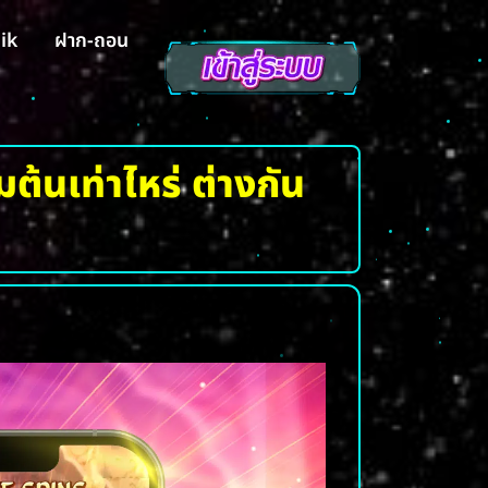
ik
ฝาก-ถอน
ต้นเท่าไหร่ ต่างกัน