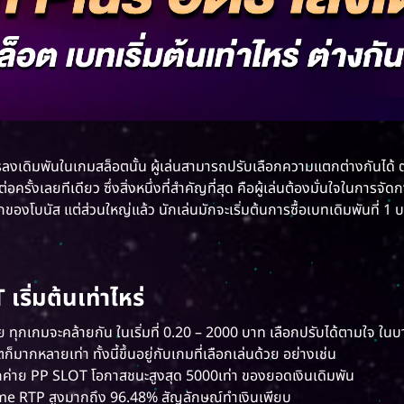
รลงเดิมพันในเกมสล็อตนั้น ผู้เล่นสามารถปรับเลือกความแตกต่างกันได้
อครั้งเลยทีเดียว ซึ่งสิ่งหนึ่งที่สำคัญที่สุด คือผู้เล่นต้องมั่นใจในการ
งโบนัส แต่ส่วนใหญ่แล้ว นักเล่นมักจะเริ่มต้นการซื้อเบทเดิมพันที่ 1 บา
ิ่มต้นเท่าไหร่
ย ทุกเกมจะคล้ายกัน ในเริ่มที่ 0.20 – 2000 บาท เลือกปรับได้ตามใจ 
มากหลายเท่า ทั้งนี้ขึ้นอยู่กับเกมที่เลือกเล่นด้วย อย่างเช่น
่าย PP SLOT โอกาสชนะสูงสุด 5000เท่า ของยอดเงินเดิมพัน
 RTP สูงมากถึง 96.48% สัญลักษณ์ทำเงินเพียบ