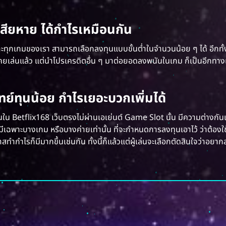
เสียหาย ได้กำไรเหมือนกัน
เพราะทุกเกมของเรา สามารถเลือกลงทุนแบบขั้นต่ำในจำนวนน้อย ๆ ได้ อีกท
ี่เคยเล่นแล้ว แต่นำโปรเครดิตอื่น ๆ มาต่อยอดลงพนันในเกม ก็เป็นอีกทางเล
ย์ทุนน้อย กำไรเยอะบวกเพิ่มได้
 Betflix168 เว็บตรงไม่ผ่านเอเย่นต์ Game Slot นั้น มีความต่างกันแค
ฉพาะบางเกม หรือบางค่ายเท่านั้น ที่จะกำหนดการลงทุนเอาไว้ ว่าต้องใช้เบ
สทำกำไรก็มีมากขึ้นเช่นกัน ทั้งนี้ก็แล้วแต่ผู้เล่นจะเลือกตัดสินใจว่าอยา