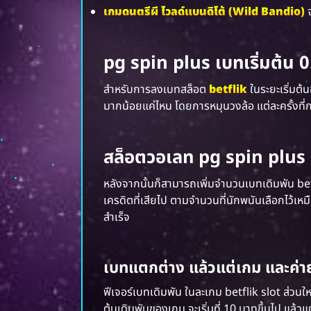
เกมดนตรีผี ไวลด์แบนดิโต้ (Wild Bandio)
จ
pg spin plus เบทเริ่มต้น 0
สำหรับการลงเบทสล็อต
betflik
ในระยะเริ่มต้
มากน้อยแค่ไหน โดยการหมุนวงล้อ แต่ละครั้งที่
สล็อตวอเลท pg spin plus ซื
หลังจากนั้นก็สามารถเพิ่มจำนวนเบทเดิมพัน betf
เครดิตที่เสียไป ตามจำนวนที่นักพนันเลือกไว้เห
สำเร็จ
เบทแตกต่าง แล้วแต่เกม และค่าย
ฟีเจอร์เบทเดิมพัน ในละเกม betflik slot ส่วนใ
ต้นเดิมพันของเกม จะเริ่มที่ 10 บาทขึ้นไป แล้ว