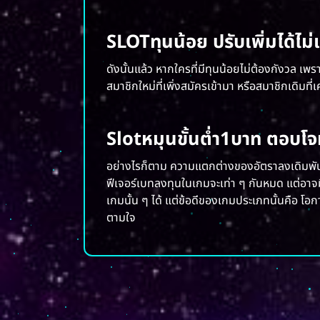
SLOTทุนน้อย ปรับเพิ่มได้ไม่
ดังนั้นแล้ว หากใครที่มีทุนน้อยไม่ต้องกังวล 
สมาชิกใหม่ที่เพิ่งสมัครเข้ามา หรือสมาชิกเดิมท
Slotหมุนขั้นต่ำ1บาท ตอบโจท
อย่างไรก็ตาม ความแตกต่างของอัตราลงเดิมพันใน
ฟีเจอร์เบทลงทุนในเกมจะเท่า ๆ กันหมด แต่อาจมีเ
เกมนั้น ๆ ได้ แต่ข้อดีของเกมประเภทนั้นคือ โอกา
ตามใจ