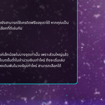
ั้งยังสามารถใช้เครดิตฟรีของเราได้ หากคุณเป็น
ือกที่ดีเช่นกัน
่เล็กน้อยในบางจุดเท่านั้น เพราะส่วนใหญ่แล้ว
ทขั้นต่ำในจำนวนเงินเท่าไหร่ ถึงจะเริ่มเล่น
กลงเดิมพันในวงเงินเท่าไหร่ สามารถเลือกได้