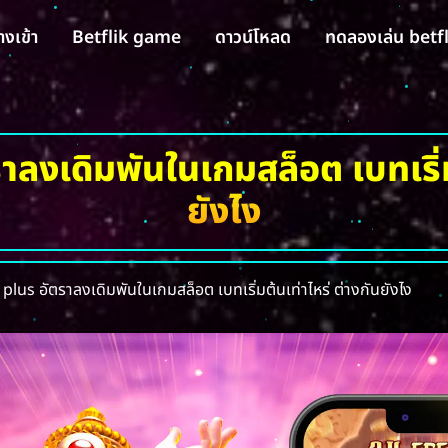
างเข้า
Betflik game
ดาวน์โหลด
ทดลองเล่น betfl
ลงเดิมพันในเกมสล็อต เบทเริ่ม
ยังไง
plus อัตราลงเดิมพันในเกมสล็อต เบทเริ่มต้นเท่าไหร่ ต่างกันยังไง