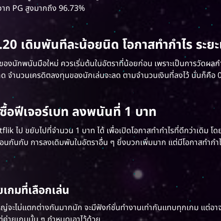
าก PG สูงมากถึง 96.73%
.20 เดิมพันทีละน้อยนิด โอกาสทำกำไร ระยะเ
นของนักพนันมือใหม่ ควรเริ่มต้นในอัตราที่น้อยก่อน เพราะเป็นการวัดผลก
กด จำนวนเครดิตลงทุนของนักเล่นจะลด ตามจำนวนเงินที่ลงไว้ นั่นก็คือ 0
้อฟีเจอร์เบท ลงพนันที่ 1 บาท
lik ไป ขยับไปที่จำนวน 1 บาท ได้ เพื่อเปิดโอกาสทำกำไรที่ดีกว่าเดิม 
มือนกันกับ การลงเดิมพันในอัตราอื่น ๆ ยิ่งบวกเพิ่มมาก แต่มีโอกาสทำกำ
เกมที่เลือกเล่น
หญ่จะไม่แตกต่างกันมากนัก จะมีฟังก์ชั่นทำงานเท่ากันแทบทุกเกม แต่อาจ
แต่ค่ายเกมนั้น ๆ กำหนดเอาไว้ด้วย