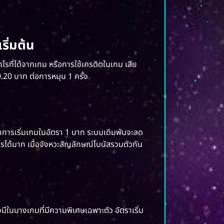
ริ่มต้น
ำไรที่ได้จากเกม หรือการใช้เครดิตในเกม เสีย
.20 บาท ต่อการหมุน 1 ครั้ง
โดยการเริ่มเกมในอัตรา 1 บาท ระบบเดิมพันจะลด
ไรได้มาก เมื่อจังหวะสัญลักษณ์โบนัสรวมตัวกัน
มีในบางเกมที่มีความพิเศษเฉพาะตัว อัตราเริ่ม