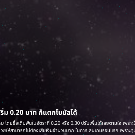
ริ่ม 0.20 บาท ก็แตกโบนัสได้
เกม โดยซื้อเดิมพันในอัตราที่ 0.20 หรือ 0.30 ปรับเพิ่มได้เลยตามใจ เพราะ
ก่อน ช่วยให้สามารถไม่ต้องเสียเงินจำนวนมาก ในการเล่นเกมรอบแรก เพราะ