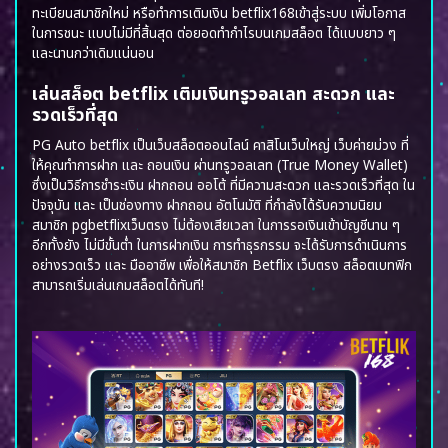
ทะเบียนสมาชิกใหม่ หรือทำการเติมเงิน
betflix168เข้าสู่ระบบ
เพิ่มโอกาส
ในการชนะ แบบไม่มีที่สิ้นสุด ต่อยอดทำกำไรบนเกมสล็อต ได้แบบยาว ๆ
และนานกว่าเดิมแน่นอน
เล่นสล็อต betflix เติมเงินทรูวอลเลท สะดวก และ
รวดเร็วที่สุด
PG Auto
betflix
เป็นเว็บสล็อตออนไลน์ คาสิโนเว็บใหญ่ เว็บค่ายม่วง ที่
ให้คุณทำการฝาก และ ถอนเงิน ผ่านทรูวอลเลท (True Money Wallet)
ซึ่งเป็นวิธีการชำระเงิน ฝากถอน ออโต้ ที่มีความสะดวก และรวดเร็วที่สุด ใน
ปัจจุบัน และ เป็นช่องทาง ฝากถอน อัตโนมัติ ที่กำลังได้รับความนิยม
สมาชิก
pgbetflixเว็บตรง
ไม่ต้องเสียเวลา ในการรอเงินเข้าบัญชีนาน ๆ
อีกทั้งยัง ไม่มีขั้นต่ำ ในการฝากเงิน การทำธุรกรรม จะได้รับการดำเนินการ
อย่างรวดเร็ว และ มืออาชีพ เพื่อให้สมาชิก
Betflix เว็บตรง
สล็อตเบทฟิก
สามารถเริ่มเล่นเกมสล็อตได้ทันที!