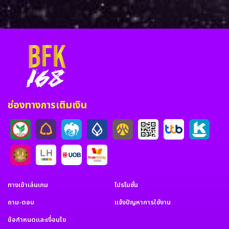
ช่องทางการเติมเงิน
ทางเข้าเล่นเกม
โปรโมชั่น
ถาม-ตอบ
แจ้งปัญหาการใช้งาน
ข้อกำหนดและเงื่อนไข