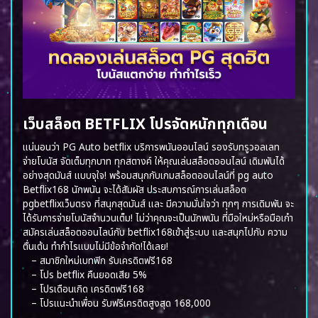
เว็บสล็อต BETFLIX โปรจัดหนักทุกเดือน
แน่นอนว่า PG Auto
betflix
บริการพนันออนไลน์
รองรับทรูวอลเลท
จ่ายโบนัส จัดเต็มทุกบาท ทุกสตางค์ ให้คุณเล่นสล็อตออนไลน์ เดิมพันได้
อย่างสุดมันส์ แบบจุใจ! พร้อมสนุกกับเกมสล็อตออนไลน์ที่ pg auto
Betflix168
นักพนัน จะได้สัมผัส ประสบการณ์การเล่นสล็อต
pgbetflixเว็บตรง
ที่สนุกสุดมันส์ และ มีความมั่นใจว่า ทุกๆ การเดิมพัน จะ
ได้รับการจ่ายโบนัสจำนวนเต็ม! ไม่ว่าคุณจะเป็นนักพนัน ที่มือใหม่หรือมือเก๋า
สมัครเล่นสล็อตออนไลน์กับ
betflix168เข้าสู่ระบบ
และสนุกไปกับ ความ
ตื่นเต้น ทำกำไรแบบไม่มีข้อจำกัด!ได้เลย!
– สมาชิกใหม่เบทฟิก รับเครดิตฟรี168
– โปร
betflix
คืนยอดเสีย 5%
– โปรเดือนเกิด เครดิตฟรี168
– โปรแนะนำเพื่อน รับฟรีเครดิตสูงสุด 168,000