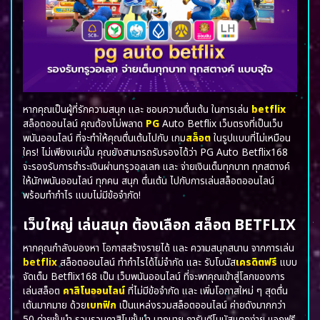
หากคุณเป็นผู้ที่รักความสนุก และ ชอบความตื่นเต้น ในการเล่น
betflix
สล็อตออนไลน์ คุณต้องไม่พลาด
PG
Auto
Betflix เว็บตรง
ที่เป็นเว็บ
พนันออนไลน์ ที่จะทำให้คุณตื่นเต้นไปกับ เกม
สล็อต
ในรูปแบบที่ไม่เหมือน
ใคร! ไม่เพียงแค่นั้น คุณยังสามารถรับรองได้ว่า PG Auto
Betflix168
จะรองรับการชำระเงินผ่านทรูวอลเลท และ จ่ายเงินเต็มทุกบาท ทุกสตางค์
ให้นักพนันออนไลน์ ทุกคน สนุก ตื่นเต้น ไปกับการเล่นสล็อตออนไลน์
พร้อมทำกำไร แบบไม่มีข้อจำกัด!
เว็บใหญ่ เล่นสนุก ต้องเลือก สล็อต BETFLIX
หากคุณกำลังมองหา โอกาสสร้างรายได้ และ ความสนุกสนาน จากการเล่น
betflix
สล็อตออนไลน์ ทำกำไรได้ไม่จำกัด และ รับโบนัส
เครดิตฟรี
แบบ
จัดเต็ม
Betflix168
เป็น เว็บพนันออนไลน์ ที่จะพาคุณเข้าสู่โลกของการ
เล่นสล็อต
คาสิโนออนไลน์
ที่ไม่มีข้อจำกัด และ เพิ่มโอกาสใหม่ ๆ สุดตื่น
เต้นมากมาย ด้วย
เบทฟิก
เป็นแหล่งรวมสล็อตออนไลน์ ค่ายดังมากกว่า
50 ค่ายชั้นนำ รวบรวมคาสิโนชั้นนำ มากมาย การันตีโบนัสแตกง่าย แจกฟรี