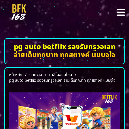
pg auto betflix รองรับทรูวอเลท
จ่ายเต็มทุกบาท ทุกสตางค์ แบบจุใจ
หน้าหลัก
/
บทความ
/
คาสิโนออนไลน์
/
pg auto betflix รองรับทรูวอเลท จ่ายเต็มทุกบาท ทุกสตางค์ แบบจุใจ