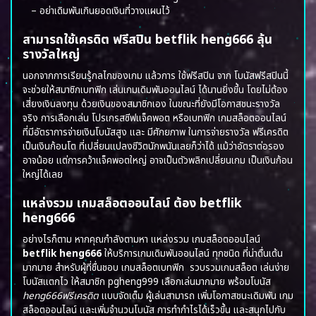
– อย่าเดิมพันเกินยอดเงินที่วางแผนไว้
สามารถใช้เครดิต ฟรีสปิน betflik heng666 ลุ้น
รางวัลใหญ่
นอกจากการเรียนรู้กลไกของเกม แล้วการ ใช้ฟรีสปิน จาก
โบนัสฟรีสปินนี้
จะช่วยให้สมาชิกเบทฟิก เล่นเกมเดิมพันออนไลน์ ได้นานยิ่งขึ้น โดยไม่ต้อง
เสี่ยงเงินลงทุน ด้วยเงินของสมาชิกเอง ในขณะที่ยังมีโอกาสชนะรางวัล
จริง การเลือกเล่น โปรเกรสซีฟแจ็คพอต หรือเบทฟิก
เกมสล็อตออนไลน์
ที่มีอัตราการจ่ายเงินโบนัสสูง และ มีศักยภาพ ในการจ่ายรางวัล
ฟรีเครดิต
เป็นเงินก้อนโต ที่เปลี่ยนแปลงชีวิตนักพนันเลยก็ว่าได้ แม้ว่าอัตราต่อรอง
อาจน้อย แต่การคว้าแจ็คพอตใหญ่ อาจเป็นตัวพลิกเปลี่ยนเกม เป็นเงินก้อน
ใหญ่ได้เลย
แหล่งรวม เกมสล็อตออนไลน์ ต้อง betflik
heng666
อย่างไรก็ตาม หากคุณกำลังตามหา แหล่งรวม
เกมสล็อตออนไลน์
betflik heng666
ให้บริการเกมเดิมพันออนไลน์ ทุกชนิด ที่น่าตื่นเต้น
มากมาย สำหรับผู้ที่ชื่นชอบ เกมสล็อตเบทฟิก
รวบรวมเกมสล็อต เล่นง่าย
โบนัสแตกไว ให้สมาชิก
pgheng999
เลือกเล่นมากมาย พร้อมโบนัส
heng666ฟรีเครดิต
แบบจัดเต็ม
ผู้เล่นสามารถ เพิ่มโอกาสชนะเดิมพัน
เกม
สล็อตออนไลน์
และเพิ่มจำนวนโบนัส การทำกำไรได้เร็วขึ้น และสนุกไปกับ