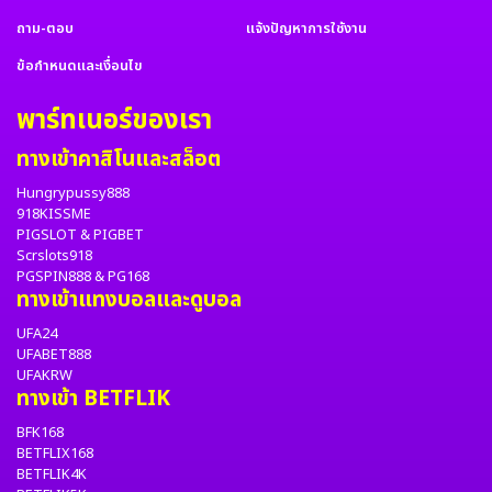
ถาม-ตอบ
แจ้งปัญหาการใช้งาน
ข้อกำหนดและเงื่อนไข
พาร์ทเนอร์ของเรา
ทางเข้าคาสิโนและสล็อต
Hungrypussy888
918KISSME
PIGSLOT
&
PIGBET
Scrslots918
PGSPIN888
&
PG168
ทางเข้าแทงบอลและดูบอล
UFA24
UFABET888
UFAKRW
ทางเข้า BETFLIK
BFK168
BETFLIX168
BETFLIK4K