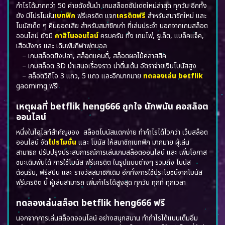
กำไรได้มากกว่า 50 ค่ายดังชั้นนำ เกมสล็อตอัปเดตใหม่ล่าสุด ทุกวัน อีกทั้ง
ยัง มีโปรโมชั่น
เบทฟิก
ฟรีเครดิต
แจก
เครดิตฟรี
สำหรับสมาชิกใหม่ และ
โบนัสเด็ด ๆ คืนยอดเสีย สำหรับสมาชิกเก่า ที่เล่นประจำ นอกจากเกมสล็อต
ออนไลน์ ยังมี
คาสิโนออนไลน์
ครบครัน ทั้ง เกมไพ่, รูเล็ต, แบล็คแจ็ค,
เสือมังกร และ เดิมพันกีฬาฟุตบอล
– เกมสล็อตยิงปลา, สล็อตแคนดี้, สล็อตผลไม้คลาสสิค
– เกมสล็อต 3D นำเสนอเรื่องราว น่าตื่นเต้น อัตราจ่ายเงินโบนัสสูง
– สล็อตวิดีโอ 3 แถว, 5 แถว และอีกมากมาย
ทดลองเล่น betflik
gaomimg ฟรี!
เหตุผลที่ betflik heng666 ถูกใจ นักพนัน คอสล็อต
ออนไลน์
หนึ่งในไฮไลท์สำคัญของ
สล็อตโบนัสแตกง่าย ทำกำไรได้ไวกว่า
เว็บสล็อต
ออนไลน์ จัด
โปรโมชั่น
และ โบนัส ให้สมาชิกเบทฟิก มากมาย ผู้เล่น
สามารถ ปรับปรุงประสบการณ์การเล่นเกมสล็อตออนไลน์ และ เพิ่มโอกาส
ชนะเดิมพันได้ การใช้โบนัส
ฟรีเครดิต
ในรูปแบบต่างๆ รวมถึง โบนัส
ต้อนรับ, ฟรีสปิน และ รางวัลสมาชิกเดิม อีกทั้งการใช้ประโยชน์จากโบนัส
ฟรีเครดิต
นี้ ผู้เล่นสามารถ เพิ่มกำไรได้สูงสุด ทุกวัน ทุกที่ ทุกเวลา
ทดลองเล่นสล็อต betflik heng666 ฟรี
นอกจากการเล่นสล็อตออนไลน์ อย่างสนุกสนาน ทำกำไรได้แบบเต็มอิ่ม