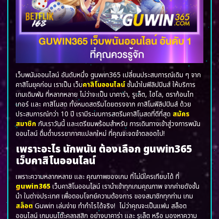
เว็บพนันออนไลน์ อันดับหนึ่ง
guwin365
เปลี่ยนประสบการณ์เดิม ๆ จาก
คาสิโนยุคก่อน เราเป็น
เว็บ
คาสิโนออนไลน์
ชั้นนำในฟิลิปปินส์ ให้บริการ
เกมเดิมพัน ที่หลากหลาย ไม่ว่าจะเป็น บาคาร่า, รูเล็ต, ไฮโล, ดราก้อนไท
เกอร์ และ คาสิโนสด ทั้งหมดสตรีมโดยตรงจาก คาสิโนฟิลิปปินส์ ด้วย
ประสบการณ์กว่า 10 ปี เรามีระบบการสตรีมคาสิโนสดที่ดีที่สุด
สมัคร
สมาชิก
กับเราวันนี้ และเตรียมพร้อมสำหรับ การเดินทางเข้าสู่วงการพนัน
ออนไลน์ ดื่มด่ำบรรยากาศแปลกใหม่ ที่คุณจะจดจำตลอดไป!
เพราะอะไร นักพนัน ต้องเลือก
guwin365
เว็บคาสิโนออนไลน์
เพราะความหลากหลาย และ คุณภาพของเกม ที่ไม่มีใครเทียบได้ ที่
guwin365
เว็บคาสิโนออนไลน์
เรานำเข้าทุกเกมคุณภาพ จากค่ายดังชั้น
นำ ในต่างประเทศ เพื่อตอบโจทย์ความต้องการ ของสมาชิกทุกท่าน เกม
สล็อต
Guwin
เล่นง่าย ทำกำไรได้จริง! ไม่ว่าคุณจะเป็นแฟน
สล็อต
ออนไลน์
เกมบนโต๊ะคลาสสิก อย่างบาคาร่า และ รูเล็ต หรือ มองหาความ