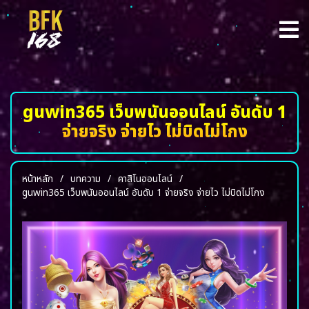
guwin365 เว็บพนันออนไลน์ อันดับ 1
จ่ายจริง จ่ายไว ไม่บิดไม่โกง
หน้าหลัก
/
บทความ
/
คาสิโนออนไลน์
/
guwin365 เว็บพนันออนไลน์ อันดับ 1 จ่ายจริง จ่ายไว ไม่บิดไม่โกง