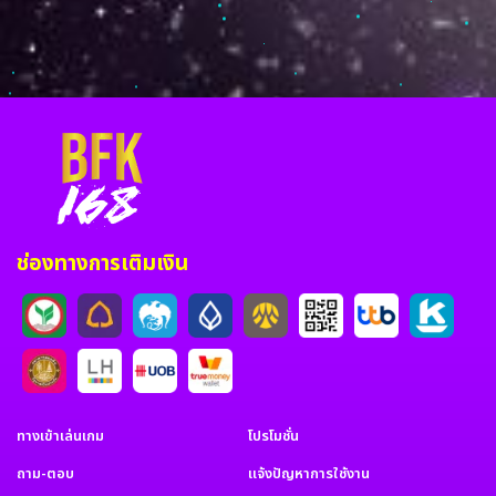
ช่องทางการเติมเงิน
ทางเข้าเล่นเกม
โปรโมชั่น
ถาม-ตอบ
แจ้งปัญหาการใช้งาน