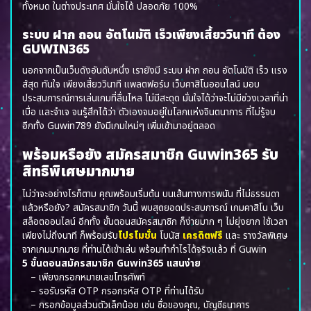
ทั้งหมด ในต่างประเทศ มั่นใจได้ ปลอดภัย 100%
ระบบ ฝาก ถอน อัตโนมัติ เร็วเพียงเสี้ยววินาที ต้อง
GUWIN365
นอกจากเป็นเว็บดังอันดับหนึ่ง เรายังมี ระบบ ฝาก ถอน อัตโนมัติ เร็ว แรง
ส์สุด ทันใจ เพียงเสี้ยววินาที
แพลตฟอร์ม
เว็บคาสิโนออนไลน์
มอบ
ประสบการณ์การเล่นเกมที่ลื่นไหล ไม่มีสะดุด มั่นใจได้ว่าจะไม่มีช่วงเวลาที่น่า
เบื่อ และจำเจ จนรู้สึกได้ว่า ตัวเองจมอยู่ในโลกแห่งจินตนาการ ที่ไม่รู้จบ
อีกทั้ง
Guwin789
ยังมีเกมใหม่ๆ เพิ่มเข้ามาอยู่ตลอด
พร้อมหรือยัง สมัครสมาชิก
Guwin365
รับ
สิทธิพิเศษมากมาย
ไม่ว่าจะอย่างไรก็ตาม คุณพร้อมเริ่มต้น บนเส้นทางการพนัน ที่ไม่ธรรมดา
แล้วหรือยัง? สมัครสมาชิก
วันนี้ พบสุดยอดประสบการณ์ เกมคาสิโน
เว็บ
สล็อตออนไลน์
อีกทั้ง ขั้นตอนสมัครสมาชิก ก็ง่ายมาก ๆ ไม่ยุ่งยาก ใช้เวลา
เพียงไม่ถึงนาที ก็พร้อมรับ
โปรโมชั่น
โบนัส
เครดิตฟรี
และ รางวัลพิเศษ
จากเกมมากมาย ที่ท่านได้เข้าเล่น พร้อมทำกำไรได้จริงแล้ว ที่
Guwin
5 ขั้นตอนสมัครสมาชิก
Guwin365
แสนง่าย
– เพียงกรอกหมายเลขโทรศัพท์
– รอรับรหัส OTP กรอกรหัส OTP ที่ท่านได้รับ
– กรอกข้อมูลส่วนตัวเล็กน้อย เช่น ชื่อของคุณ, บัญชีธนาคาร