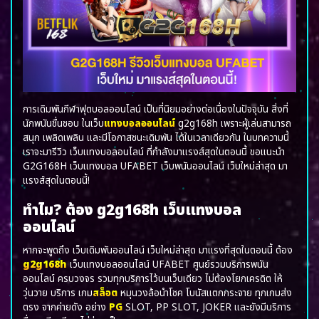
การเดิมพันกีฬาฟุตบอลออนไลน์ เป็นที่นิยมอย่างต่อเนื่องในปัจจุบัน สิ่งที่
นักพนันชื่นชอบ ในเว็บ
แทงบอลออนไลน์
g2g168h
เพราะผู้เล่นสามารถ
สนุก เพลิดเพลิน และมีโอกาสชนะเดิมพัน ได้ในเวลาเดียวกัน ในบทความนี้
เราจะมารีวิว
เว็บแทงบอลอนไลน์
ที่กำลังมาแรงส์สุดในตอนนี้ ขอแนะนำ
G2G168H เว็บแทงบอล
UFABET
เว็บพนันออนไลน์ เว็บใหม่ล่าสุด มา
แรงส์สุดในตอนนี้!
ทำไม? ต้อง g2g168h เว็บแทงบอล
ออนไลน์
หากจะพูดถึง เว็บเดิมพันออนไลน์ เว็บใหม่ล่าสุด มาแรงที่สุดในตอนนี้ ต้อง
g2g168h
เว็บแทงบอลออนไลน์ UFABET
ศูนย์รวมบริการพนัน
ออนไลน์ ครบวงจร รวมทุกบริการไว้บนเว็บเดียว ไม่ต้องโยกเครดิต ให้
วุ่นวาย บริการ เกม
สล็อต
หมุนวงล้อนำโชค โบนัสแตกกระจาย ทุกเกมส่ง
ตรง จากค่ายดัง อย่าง
PG
SLOT, PP SLOT, JOKER และยังมีบริการ