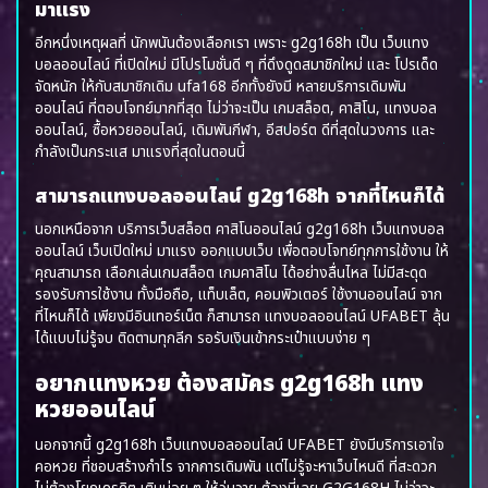
มาแรง
อีกหนึ่งเหตุผลที่ นักพนันต้องเลือกเรา เพราะ
g2g168h
เป็น
เว็บแทง
บอลออนไลน์
ที่เปิดใหม่ มีโปรโมชั่นดี ๆ ที่ดึงดูดสมาชิกใหม่ และ โปรเด็ด
จัดหนัก ให้กับสมาชิกเดิม
ufa168
อีกทั้งยังมี หลายบริการเดิมพัน
ออนไลน์ ที่ตอบโจทย์มากที่สุด ไม่ว่าจะเป็น เกมสล็อต, คาสิโน, แทงบอล
ออนไลน์, ซื้อหวยออนไลน์, เดิมพันกีฬา, อีสปอร์ต ดีที่สุดในวงการ และ
กำลังเป็นกระแส มาแรงที่สุดในตอนนี้
สามารถแทงบอลออนไลน์
g2g168h
จากที่ไหนก็ได้
นอกเหนือจาก บริการเว็บสล็อต คาสิโนออนไลน์
g2g168h
เว็บแทงบอล
ออนไลน์
เว็บเปิดใหม่ มาแรง ออกแบบเว็บ เพื่อตอบโจทย์ทุกการใช้งาน ให้
คุณสามารถ เลือกเล่นเกมสล็อต เกมคาสิโน ได้อย่างลื่นไหล ไม่มีสะดุด
รองรับการใช้งาน ทั้งมือถือ, แท็บเล็ต, คอมพิวเตอร์ ใช้งานออนไลน์ จาก
ที่ไหนก็ได้ เพียงมีอินเทอร์เน็ต ก็สามารถ แทงบอลออนไลน์
UFABET
ลุ้น
ได้แบบไม่รู้จบ ติดตามทุกลีก รอรับเงินเข้ากระเป๋าแบบง่าย ๆ
อยากแทงหวย ต้องสมัคร
g2g168h
แทง
หวยออนไลน์
นอกจากนี้
g2g168h
เว็บแทงบอลออนไลน์
UFABET
ยังมีบริการเอาใจ
คอหวย ที่ชอบสร้างกำไร จากการเดิมพัน แต่ไม่รู้จะหาเว็บไหนดี ที่สะดวก