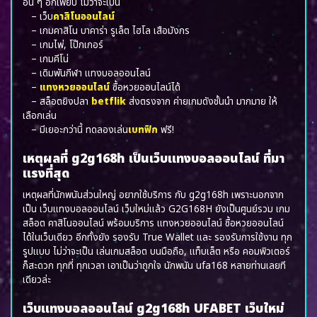
อื่น ๆ อีกเพียบ ไม่ว่าจะเป็น
– เว็บ
คาสิโนออนไลน์
– เกมคาสิโน บาคาร่า รูเล็ต ไฮโล เสือมังกร
– เกมไพ่, โป๊กเกอร์
– เกมคีโน่
– เดิมพันกีฬา แทงบอลออนไลน์
–
แทงหวยออนไลน์
ซื้อหวยออนไลน์ได้
– สล็อตยิงปลา
betflik
ส่งตรงจาก ค่ายเกมดังชั้นนำ มากมาย ให้
เลือกเล่น
– มีเยอะกว่านี้ ทดลองเล่น
เบทฟิก
ฟรี!
เหตุผลที่
g2g168h
เป็น
เว็บแทงบอลออนไลน์
ที่มา
แรงที่สุด
เหตุผลที่นักพนันส่วนใหญ่ อยากใช้บริการ กับ
g2g168h
เพราะนอกจาก
เป็น
เว็บแทงบอลออนไลน์
เว็บใหม่แล้ว
G2G168H
ยังเป็นศูนย์รวม เกม
สล็อต คาสิโนออนไลน์ พร้อมบริการ แทงหวยออนไลน์ ซื้อหวยออนไลน์
ได้ในเว็บเดียว อีกทั้งยัง รองรับ True Wallet และ รองรับการใช้งาน ทุก
รูปแบบ ไม่ว่าจะเป็น เล่นเกมสล็อต บนมือถือ, แท็บเล็ต หรือ คอมพิวเตอร์
ก็สะดวก ทุกที่ ทุกเวลา เอาเป็นว่าถูกใจ นักพนัน
ufa168
หลายท่านเลยที
เดียวล่ะ
เว็บแทงบอลออนไลน์
g2g168h
UFABET
เว็บใหม่