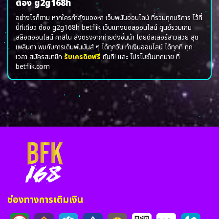
ต้อง
g2g168h
อย่างไรก็ตาม หากใครกำลังมองหา เว็บพนันออนไลน์ ที่รวมทุกบริการ ไว้ที่
นี่ทีเดียว ต้อง
g2g168h
betflik
เว็บแทงบอลออนไลน์
ศูนย์รวมเกม
สล็อตออนไลน์ คาสิโน ส่งตรงจากค่ายดังชั้นนำ โดยดีลเลอร์สาวสวย สุด
เพลินตา พบกับการเดิมพันมันส์ ๆ ได้ทุกวัน ทำเงินออนไลน์ ได้ทุกที่ ทุก
เวลา สมัครสมาชิก
รับเครดิตฟรี
ทันที! และ โปรโมชั่นมากมาย ที่
betflik.com
ช่องทางการเติมเงิน