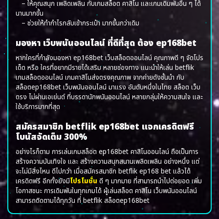
– ให้คุณสนุก เพลิดเพลิน กับเกมสล็อต คาสิโน และเกมเดิมพันอื่น ๆ ได้
นานมากขึ้น
– ช่วยให้ทำกำไรกลับเข้ากระเป๋า มากขึ้นกว่าเดิม
มองหา เว็บพนันออนไลน์ ที่ดีที่สุด ต้อง ep168bet
หากใครที่กำลังมองหา
ep168bet
เว็บสล็อตออนไลน์
คุณภาพดี ๆ จัดโปร
เด็ด หรือ ใครที่อยากมีรายได้เสริม หลายช่องทาง แนะนำให้เล่น betflik
เกมสล็อตออนไลน์ เกมคาสิโนส่งตรงคุณภาพ จากค่ายดังชั้นนำ กับ
สล็อตep168bet เว็บพนันออนไลน์
มาแรง อันดับหนึ่งในไทย สล็อต เว็บ
ตรง ไม่ผ่านเอเย่นต์ ที่บรรดานักพนันออนไลน์ หลายกลุ่มให้ความสนใจ และ
ใช้บริการมากที่สุด
สมัครสมาชิก betflik
ep168bet
แจกเครดิตฟรี
โบนัสจัดเต็ม 300%
อย่างไรก็ตาม การเล่นเกมสล็อต
ep168bet
คาสิโนออนไลน์ ถือเป็นการ
สร้างความบันเทิงใจ และ สร้างความสนุกสนานเพลิดเพลิน อย่างหนึ่ง แต่
จะไม่มีสิ่งไหน ดีไปกว่า เมื่อสมัครสมาชิก betflik
ep168 bet
แล้วได้
เครดิตฟรี อีกทั้งยังมี
โปรโมชั่น
ดี ๆ มากมาย ที่สามารถนำไปต่อยอด เพิ่ม
โอกาสชนะ การเดิมพันในทุกเกมได้ ผู้เล่นสล็อต คาสิโน
เว็บพนันออนไลน์
สามารถติดตามได้ทุกวัน
ที่
betflik
สล็อตep168bet