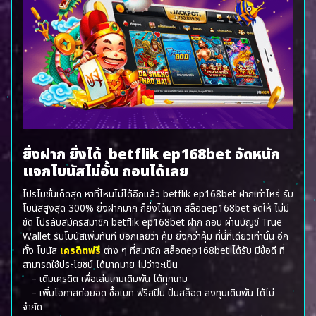
ยิ่งฝาก ยิ่งได้ betflik
ep168bet
จัดหนัก
แจกโบนัสไม่อั้น ถอนได้เลย
โปรโมชั่นเด็ดสุด หาที่ไหนไม่ได้อีกแล้ว betflik
ep168bet
ฝากเท่าไหร่ รับ
โบนัสสูงสุด
300% ยิ่งฝากมาก ก็ยิ่งได้มาก
สล็อตep168bet
จัดให้ ไม่มี
ขัด โปรลับสมัครสมาชิก betflik
ep168bet
ฝาก ถอน ผ่านบัญชี True
Wallet รับโบนัสเพิ่มทันที
บอกเลยว่า คุ้ม ยิ่งกว่าคุ้ม ที่นี่ที่เดียวเท่านั้น อีก
ทั้ง โบนัส
เครดิตฟรี
ต่าง ๆ ที่สมาชิก
สล็อตep168bet
ได้รับ มีข้อดี ที่
สามารถใช้ประโยชน์ ได้มากมาย ไม่ว่าจะเป็น
– เติมเครดิต เพื่อเล่นเกมเดิมพัน ได้ทุกเกม
– เพิ่มโอกาสต่อยอด ซื้อเบท ฟรีสปิน ปั่นสล็อต ลงทุนเดิมพัน ได้ไม่
จำกัด