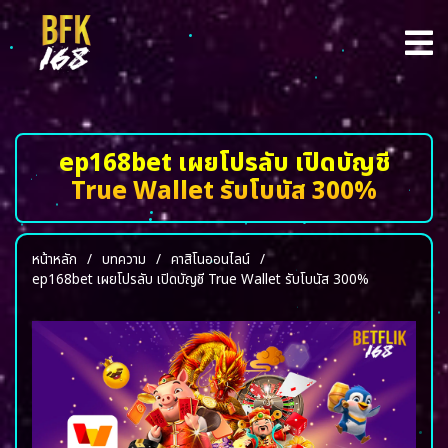
ep168bet เผยโปรลับ เปิดบัญชี
True Wallet รับโบนัส 300%
หน้าหลัก
/
บทความ
/
คาสิโนออนไลน์
/
ep168bet เผยโปรลับ เปิดบัญชี True Wallet รับโบนัส 300%