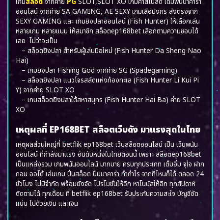
เกม
สล็อต
จากค่าย
PG
SLOT,SLOT XO เกมคาสิโนสด เดิมพันบาคาร่า
ออนไลน์ จากค่าย SA GAMING, AE SEXY เกมเสือมังกร ส่งตรงจาก
SEXY GAMING และ เกมยิงปลาออนไลน์ (Fish Hunter)
ให้เลือกเล่น
หลายเกม หลายแบบ ให้สมาชิก
สล็อตep168bet
เลือกตามความชอบได้
เลย ไม่ว่าจะเป็น
– สล็อตยิงปลา สำหรับผู้เล่นมือใหม่
(Fish Hunter Da Sheng Nao
Hai)
– เกมยิงปลา
Fishing God
จากค่าย SG (Spadegaming)
– สล็อตยิงปลา แนวโจรสลัดแห่งท้องทะเล
(Fish Hunter Li Kui Pi
Y)
จากค่าย SLOT XO
– เกมสล็อตยิงปลาใต้สหาสมุทร
(Fish Hunter Hai Ba)
ค่าย SLOT
XO
เหตุผลที่ EP168BET สล็อตเว็บดัง มาแรงสุดในไทย
เหตุผลส่วนใหญ่ที่
betflik
ep168bet
เว็บสล็อตออนไลน์
เป็น
เว็บพนัน
ออนไลน์
ที่กำลังมาแรง อันดับหนึ่งในไทยตอนนี้ เพราะ
สล็อตep168bet
เป็นแหล่งรวม
เกมพนันออนไลน์ มากมาย ครบทุกประเภท เต็มอิ่ม จุใจ ฝาก
ถอน ออโต้ เล่นเกม ปั่นสล็อต ปั่นบาคาร่า ทำกำไร จากที่ไหนก็ได้ ตลอด 24
ชั่วโมง ไม่มีจำกัด พร้อมยังจัด โปรโมชั่นให้อีก หาโบนัสให้อีก ทุกสัปดาห์
ติดตามได้ ทุกเดือน ที่ betflik
ep168bet
รับประกันความสะใจ บัญชีอัด
แน่น ไปด้วยเงิน และเงิน