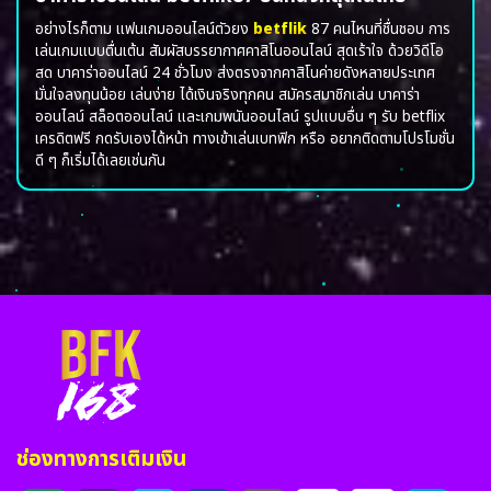
อย่างไรก็ตาม แฟนเกมออนไลน์ตัวยง
betflik
87
คนไหนที่ชื่นชอบ การ
เล่นเกมแบบตื่นเต้น สัมผัสบรรยากาศคาสิโนออนไลน์ สุดเร้าใจ ด้วยวิดีโอ
สด บาคาร่าออนไลน์ 24 ชั่วโมง ส่งตรงจากคาสิโนค่ายดังหลายประเทศ
มั่นใจลงทุนน้อย เล่นง่าย ได้เงินจริงทุกคน สมัครสมาชิกเล่น บาคาร่า
ออนไลน์ สล็อตออนไลน์ และเกมพนันออนไลน์ รูปแบบอื่น ๆ รับ
betflix
เครดิตฟรี
กดรับเองได้หน้า ทางเข้าเล่นเบทฟิก หรือ อยากติดตามโปรโมชั่น
ดี ๆ ก็เริ่มได้เลยเช่นกัน
ช่องทางการเติมเงิน