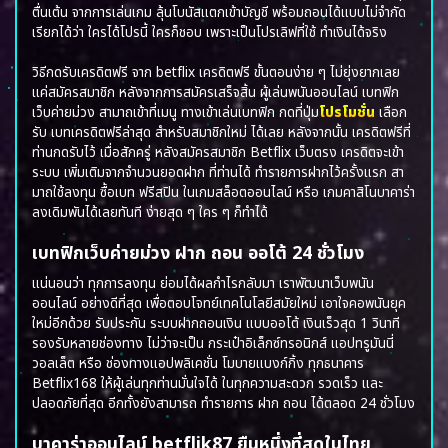
ตื่นเต้น จากการเล่นเกม ลุ้นโบนัสแตกเข้าบัญชี พร้อมถอนได้แบบไม่จำกัด
เรียกได้ว่า ใครได้โปรนี้ ใครก็ชอบ เพราะเป็นโปรเลิฟที่ใช้ ทำเงินได้จริง
วิธีกดรับเครดิตฟรี จาก
betflix เครดิตฟรี
ขั้นตอนง่าย ๆ ไม่ยุ่งยากเลย
แค่สมัครสมาชิก หลังจากการสมัครเสร็จสิ้น ผู้เล่นพนันออนไลน์ เบทฟิก
เว็บค่ายม่วง สามาถเข้าที่เมนู ทางเข้าเล่นเบทฟิก กดที่ปุ่ม
โปรโมชั่น
เลือก
รับ เบทเครดิตฟรีล่าสุด สำหรับสมาชิกใหม่ ได้เลย หลังจากนั้น เครดิตฟรีที่
ท่านกดรับไว้ เมื่อสักครู่ หลังสมัครสมาชิก
Betflix เว็บตรง
เครดิตจะเข้า
ระบบ เพิ่มเติมจากจำนวนยอดฝาก ที่ท่านได้ ทำรายการฝากไว้ครั้งแรก สา
มาถใช้ลงทุน ซื้อเบท ฟรีสปิน ในเกมสล็อตออนไลน์ หรือ เกมคาสิโนบาคาร่า
ลงเดิมพันได้เลยทันที ง่ายสุด ๆ ใคร ๆ ก็ทำได้
เบทฟิกเว็บค่ายม่วง ฝาก ถอน ออโต้ 24 ชั่วโมง
แน่นอนว่า ทุกการลงทุน ย่อมได้ผลกำไรกลับมา
เรา
พัฒนาเว็บพนัน
ออนไลน์ อย่างดีที่สุด เพื่อตอบโจทย์เทคโนโลยีสมัยใหม่ เอาใจคอพนันยุค
ใหม่อีกด้วย รับประกัน ระบบฝากถอนเงิน แบบออโต้ เงินเร็วสุด 1 วินาที
รองรับหลายช่องทาง ไม่ว่าจะเป็น กระเป๋าอิเล็กซ์ทรอนิกส์ แอปทรูมันนี่
วอลเล็ต หรือ ช่องทางแอปพลิเคชั่น โมบายแบงก์กิ้ง ทุกธนาคาร
Betflix168
ให้ผู้เล่นทุกท่านมั่นใจได้ ในทุกความสะดวก รวดเร็ว และ
ปลอดภัยที่สุด อีกทั้งยังสามารถ ทำรายการ ฝาก ถอน ได้ตลอด 24 ชั่วโมง
บาคาร่าออนไลน์ betflik87 ยืนหนึ่งที่สุดในไทย