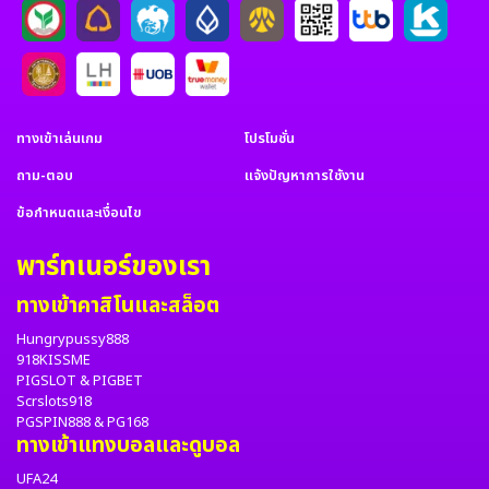
ทางเข้าเล่นเกม
โปรโมชั่น
ถาม-ตอบ
แจ้งปัญหาการใช้งาน
ข้อกำหนดและเงื่อนไข
พาร์ทเนอร์ของเรา
ทางเข้าคาสิโนและสล็อต
Hungrypussy888
918KISSME
PIGSLOT
&
PIGBET
Scrslots918
PGSPIN888
&
PG168
ทางเข้าแทงบอลและดูบอล
UFA24