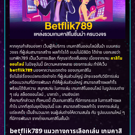
หากคุณกำลังมองหา เว็บผู้ให้บริการ เกมคาสิโนออนไลน์ชั้นนำ แบบครบ
วงจร ที่ผู้เล่นสามารถสร้าง ผลกำไรได้ แบบไม่มีลิมิต ได้ง่าย บอกเลยว่า
เบทฟิก789 เป็นเว็บทางเลือก ที่คุณจะต้องชื่นชอบ เนื่องจากเกม
คาสิโน
ออนไลน์
ในปัจจุบันนี้ มีความหลากหลาย ของการเล่น ทำให้เว็บ
betflik789
มองหาความแตกต่าง ของเกมคาสิโน
จึงไม่ใช่เรื่องแปลกแต่อย่างใด ที่ผู้เล่นส่วนใหญ่ มักจะเจอกับวิธีการเล่น
หรือแนวเกมที่มีการพัฒนา ทำให้ผู้เล่นส่วนใหญ่ สามารถสร้างผลกำไร
พร้อมได้รับความ สนุกสนาน ในการเล่น เกมคาสิโนออนไลน์ ในรูปแบบต่าง
ๆ เช่น สล็อตออนไลน์ , บาคาร่า , เกมยิงปลา
ซึ่งเกมที่กล่าวมา ทั้งหมดนี้ เป็นเกมคาสิโน ที่มีการกระแส ในการสร้างผล
กำไร มากที่สุดในยุคปัจจุบันนี้ และ สามารถสร้างผลกำไร จากการเล่นใน
แต่ละครั้ง เป็นจำนวนมาก จนผู้เล่นต่างให้ความสนใจ กับ รูปแบบเกมใหม่ ๆ
ที่มีการพัฒนา จากค่ายเกมคาสิโนชั้นนำ
betflik789 แนวทางการเลือกเล่น เกมคาสิ