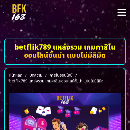
betflik789 แหล่งรวม เกมคาสิโน
ออนไลน์ชั้นนำ แบบไม่มีลิมิต
หน้าหลัก
/
บทความ
/
คาสิโนออนไลน์
/
betflik789 แหล่งรวม เกมคาสิโนออนไลน์ชั้นนำ แบบไม่มีลิมิต