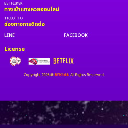
BETFLIK8K
ทางเข้าแทงหวยออนไลน์
116LOTTO
ช่องทางการติดต่อ
LINE
FACEBOOK
License
Copyright 2026 @
BFK168
. All Rights Reserved.