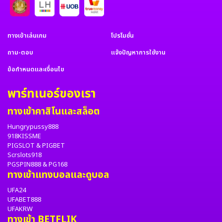
ทางเข้าเล่นเกม
โปรโมชั่น
ถาม-ตอบ
แจ้งปัญหาการใช้งาน
ข้อกำหนดและเงื่อนไข
พาร์ทเนอร์ของเรา
ทางเข้าคาสิโนและสล็อต
Hungrypussy888
918KISSME
PIGSLOT
&
PIGBET
Scrslots918
PGSPIN888
&
PG168
ทางเข้าแทงบอลและดูบอล
UFA24
UFABET888
UFAKRW
ทางเข้า BETFLIK