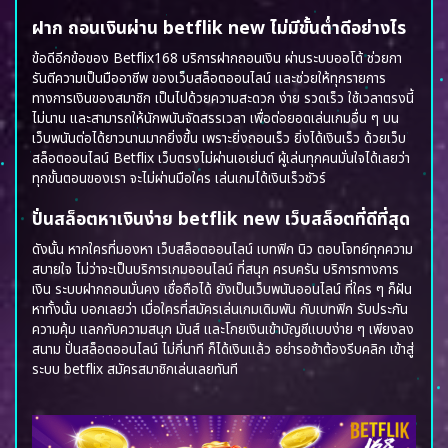
ฝาก ถอนเงินผ่าน betflik new ไม่มีขั้นต่ำดีอย่างไร
ข้อดีอีกข้อของ
Betflix168
บริการฝากถอนเงิน ผ่านระบบออโต้ ช่วยกา
รันตีความเป็นมืออาชีพ ของเว็บสล็อตออนไลน์ และช่วยให้ทุกรายการ
ทางการเงินของสมาชิก เป็นไปด้วยความสะดวก ง่าย รวดเร็ว ใช้เวลาตรงนี้
ไม่นาน และสามารถให้นักพนันจัดสรรเวลา เพื่อต่อยอดเล่นเกมอื่น ๆ บน
เว็บพนันต่อได้ยาวนานมากยิ่งขึ้น เพราะยิ่งถอนเร็ว ยิ่งได้เงินเร็ว ด้วยเว็บ
สล็อตออนไลน์
Betflix เว็บตรงไม่ผ่านเอเย่นต์
ผู้เล่นทุกคนมั่นใจได้เลยว่า
ทุกขั้นตอนของเรา จะไม่ผ่านมือใคร เล่นเกมได้เงินเร็วชัวร์
ปั่นสล็อตหาเงินง่าย betflik new เว็บสล็อตที่ดีที่สุด
ดังนั้น หากใครที่มองหา เว็บสล็อตออนไลน์
เบทฟิก นิว
ตอบโจทย์ทุกความ
สบายใจ ไม่ว่าจะเป็นบริการเกมออนไลน์ ที่สนุก ครบครัน บริการทางการ
เงิน ระบบฝากถอนมั่นคง เชื่อถือได้ ยังเป็นเว็บพนันออนไลน์ ที่ใคร ๆ ก็ฝัน
หาทั้งนั้น บอกเลยว่า เมื่อใครที่สมัครเล่นเกมเดิมพัน กับเบทฟิก รับประกัน
ความคุ้ม แลกกับความสนุก มันส์ และโกยเงินเข้าบัญชีแบบง่าย ๆ เพียงลง
สนาม ปั่นสล็อตออนไลน์ ไม่กี่นาที ก็ได้เงินแล้ว อย่ารอช้าต้องรีบคลิก
เข้าสู่
ระบบ betflix
สมัครสมาชิกเล่นเลยทันที