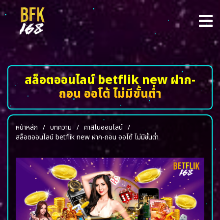
สล็อตออนไลน์ betflik new ฝาก-
ถอน ออโต้ ไม่มีขั้นต่ำ
หน้าหลัก
/
บทความ
/
คาสิโนออนไลน์
/
สล็อตออนไลน์ betflik new ฝาก-ถอน ออโต้ ไม่มีขั้นต่ำ