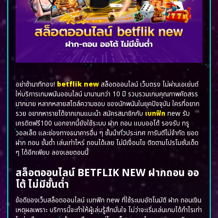
อย่าช้านาทีทอง!
betflik new
สล็อตออนไลน์ เว็บตรง ไม่ผ่านเอเย่นต์
ให่บริการเกมพนันออนไลน์ มานานกว่า 10 ปี รวบรวมเกมคุณภาพคัดสรร
มากมาย หลากหลายสไตล์ความชอบ ของนักพนันในยุคปัจจุบัน ใครที่อยาก
รวย อยากหารายได้จากเกมแนะนำ สมัครสมาชิกกับ
เบทฟิก
new
รับ
เครดิตฟรี100 นอกจากนี้ยังใช้ระบบ ฝาก ถอน แบบออโต้ รองรับ ทรู
วอลเล็ต และช่องทางธนาคารอื่น ๆ ชั้นนำทั่วประเทศ การันตีไม่จำกัด ยอด
ฝาก ถอน ขั้นต่ำ เล่นเท่าไหร่ ถอนได้เลย ไม่มีเงื่อนไข ติดตามโปรโมชั่นเด็ด
ๆ ได้อีกเพียบ ลองเลยตอนนี้
สล็อตออนไลน์ BETFLIK NEW ฝากถอน ออ
โต้ ไม่มีขั้นต่ำ
ข้อดีของเว็บสล็อตออนไลน์
เบทฟิก new
ที่ใช้ระบบอัตโนมัติ ฝาก ถอนเงิน
เหตุผลเพราะ บริการนี้จะทำให้ผู้เล่นรู้สึกมั่นใจ ไม่ว่าจะเริ่มเล่นเกมได้กำไรเท่า