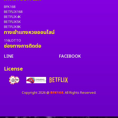
BFK168
BETFLIX168
BETFLIK4K
BETFLIK5K
BETFLIK8K
ทางเข้าแทงหวยออนไลน์
116LOTTO
ช่องทางการติดต่อ
LINE
FACEBOOK
License
Copyright 2026 @
BFK168
. All Rights Reserved.