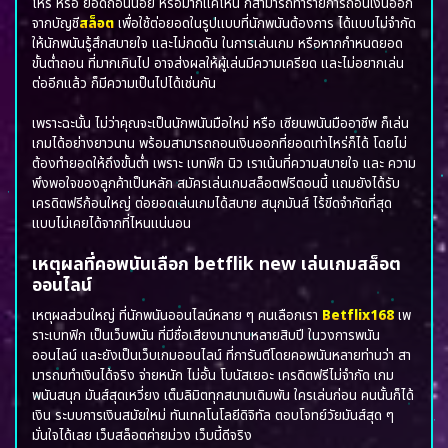
ไหร่ หรือ ยอดถอนน้อย หรือมากแค่ไหน ก็สามารถทำรายการถอนเงินออก
จากบัญชี
สล็อต
เพื่อใช้ต่อยอดในรูปแบบที่นักพนันต้องการ ได้แบบไม่จำกัด
ให้นักพนันรู้สึกสบายใจ และไม่กดดัน ในการเล่นเกม หรือหากกำหนดยอด
ขั้นต่ำถอน ที่มากเกินไป อาจส่งผลให้ผู้เล่นมีความเครียด และไม่อยากเล่น
ต่ออีกแล้ว ก็มีความเป็นไปได้เช่นกัน
เพราะฉะนั้น ไม่ว่าคุณจะเป็นนักพนันมือใหม่ หรือ เซียนพนันมืออาชีพ ก็เล่น
เกมได้อย่างยาวนาน พร้อมสามารถถอนเงินออกที่ยอดเท่าไหร่ก็ได้ โดยไม่
ต้องทำยอดให้ถึงขั้นต่ำ เพราะ
เบทฟิก นิว
เราเน้นที่ความสบายใจ และ ความ
พึงพอใจของลูกค้าเป็นหลัก สมัครเล่นเกมสล็อตฟรีตอนนี้ แถมยังได้รับ
เครดิตฟรีก้อนใหญ่ ต่อยอดเล่นเกมได้สบาย สนุกมันส์ ไร้ขีดจำกัดที่สุด
แบบไม่เคยได้จากที่ไหนแน่นอน
เหตุผลที่คอพนันเลือก betflik new เล่นเกมสล็อต
ออนไลน์
เหตุผลส่วนใหญ่ ที่นักพนันออนไลน์หลาย ๆ คนเลือกเรา
Betflix168
เพ
ราะเบทฟิก เป็นเว็บพนัน ที่มีชื่อเสียงมานานหลายสิบปี ในวงการพนัน
ออนไลน์ และยังเป็นเว็บเกมออนไลน์ ที่การันตีโดยคอพนันหลายท่านว่า สา
มารถมทำเงินได้จริง จ่ายหนัก ไม่อั้น โบนัสเยอะ เครดิตฟรีไม่จำกัด เกม
พนันสนุก มันส์สุดเหวี่ยง เต็มลิมิตทุกสนามเดิมพัน ใครเล่นก่อน คนนั้นก็ได้
เงิน ระบบการเงินสมัยใหม่ ทันเทคโนโลยีดิจิทัล ตอบโจทย์วัยมันส์สุด ๆ
มั่นใจได้เลย เว็บสล็อตค่ายม่วง เว็บนี้ดีจริง