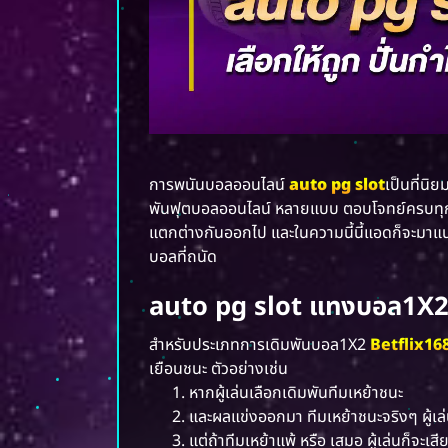
การพนันบอลออนไลน์
auto pg slot
เป็นที่นิ
พันฟุตบอลออนไลน์ หลายแบบ ตอบโจทย์ครบทุกฟังช
แตกต่างกันออกไป และในความนี้นี้แอดก็จะมาแน
บอลที่ถนัด
auto pg slot แทงบอล1X
สำหรับประเภทการเดิมพันบอล1X2
Betflix16
เยือนชนะ ตัวอย่างเช่น
หากผู้เล่นเลือกเดิมพันทีมเหย้าชนะ
และผลแข่งออกมา ทีมเหย้าชนะจริงๆ ผู้เล่
แต่ถ้าทีมเหย้าแพ้ หรือ เสมอ ผู้เล่นก็จะเส