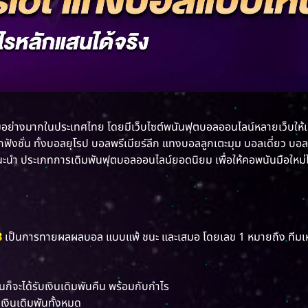
ยมอย่างมากในประเทศไทย โดยมีเว็บไซต์พนันฟุตบอลออนไลน์หลายเว็บให้เ
ั่น ทั้งบอลยุโรป บอลพรีเมียร์ลีก แทงบอลลูกเตะมุม บอลเดี่ยว บอลคู่ 
ะนำ ประเภทการเดิมพันฟุตบอลออนไลน์ยอดนิยม เพื่อให้คอพนันมือใหม่ไ
2
8
เป็นการทายผลผลบอล แบบแพ้ ชนะ และเสมอ โดยเลข 1 หมายถึง ทีมเหย
นก็จะได้รับเงินเดิมพันคืน พร้อมกับกำไร
ียเงินเดิมพันทั้งหมด