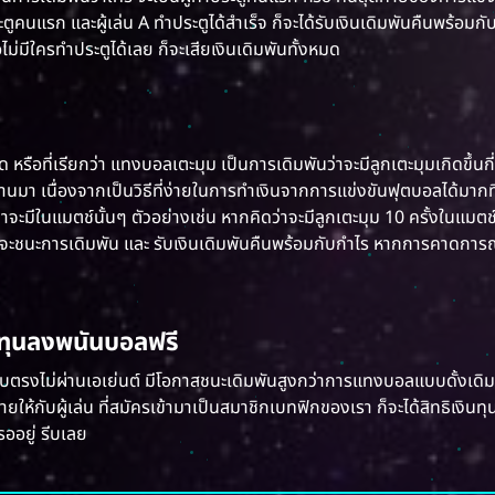
ประตูคนแรก และผู้เล่น A ทำประตูได้สำเร็จ ก็จะได้รับเงินเดิมพันคืนพร้อมก
รือไม่มีใครทำประตูได้เลย ก็จะเสียเงินเดิมพันทั้งหมด
สด
หรือที่เรียกว่า แทงบอลเตะมุม เป็นการเดิมพันว่าจะมีลูกเตะมุมเกิดขึ้น
่ผ่านมา เนื่องจากเป็นวิธีที่ง่ายในการทำเงินจากการแข่งขันฟุตบอลได้มากท
่าจะมีในแมตช์นั้นๆ ตัวอย่างเช่น หากคิดว่าจะมีลูกเตะมุม 10 ครั้งในแมตช
ชนะการเดิมพัน และ รับเงินเดิมพันคืนพร้อมกับกำไร หากการคาดการณ์ไ
บทุนลงพนันบอลฟรี
ว็บตรงไม่ผ่านเอเย่นต์
มีโอกาสชนะเดิมพันสูงกว่าการแทงบอลแบบดั้งเดิม
ายให้กับผู้เล่น ที่สมัครเข้ามาเป็นสมาชิกเบทฟิกของเรา ก็จะได้สิทธิเงิน
รออยู่ รีบเลย