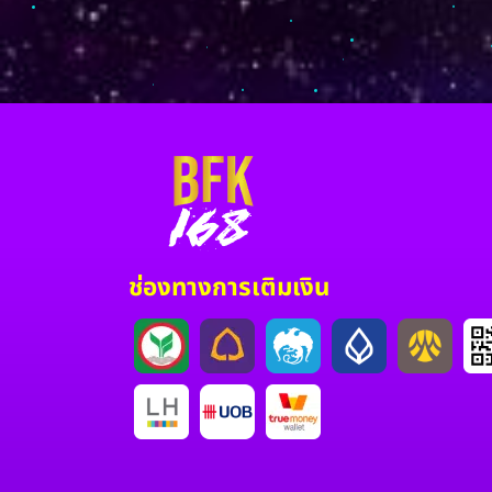
ช่องทางการเติมเงิน