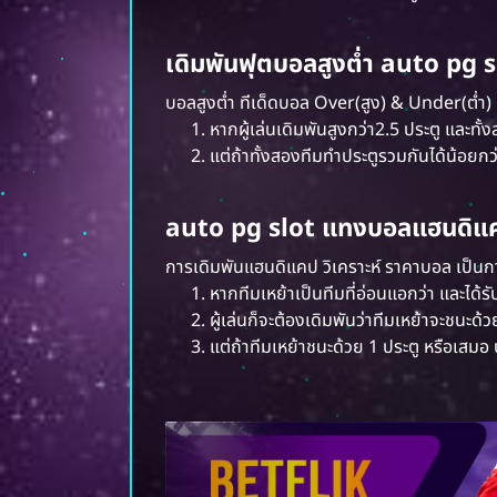
เดิมพันฟุตบอลสูงต่ำ auto pg s
บอลสูงต่ำ
ทีเด็ดบอล
Over(สูง) & Under(ต่ำ) 
หากผู้เล่นเดิมพันสูงกว่า2.5 ประตู และทั
แต่ถ้าทั้งสองทีมทำประตูรวมกันได้น้อยกว่า
auto pg slot แทงบอลแฮนดิแค
การเดิมพันแฮนดิแคป
วิเคราะห์ ราคาบอล
เป็นก
หากทีมเหย้าเป็นทีมที่อ่อนแอกว่า และได้
ผู้เล่นก็จะต้องเดิมพันว่าทีมเหย้าจะชนะด้
แต่ถ้าทีมเหย้าชนะด้วย 1 ประตู หรือเสมอ 