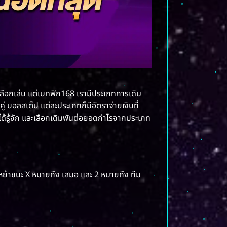
ลือกเล่น แต่เบทฟิก168 เรามีประเภทการเดิม
บอลสเต็ป แต่ละประเภทก็มีอัตราจ่ายเงินที่
ด้รู้จัก และเลือกเดิมพันต่อยอดกำไรจากประเภท
้าชนะ X หมายถึง เสมอ และ 2 หมายถึง ทีม