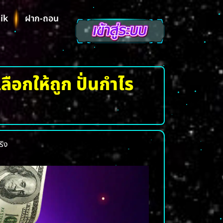
ik
ฝาก-ถอน
อกให้ถูก ปั่นกำไร
ริง