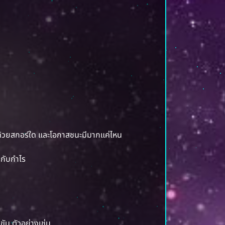
งด้วยสกอร์ใด และโอกาสชนะมีมากแค่ไหน
อมกับกำไร
ขัน ตัวอย่างเช่น