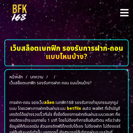
เว็บสล็อตเบทฟิก รองรับการฝาก-ถอน
แบบไหนบ้าง?
หน้าหลัก
/
บทความ
/
/
เว็บสล็อตเบทฟิก รองรับการฝาก-ถอน แบบไหนบ้าง?
การฝาก-ถอน ของเว็บ
สล็อต
เบทฟิก168
รองรับการทำธุรกรรมทุกรูป
แบบ โดยเฉพาะการฝากเงินผ่านระบบ
betflix
auto wallet
ที่เข้าบัญชี
เครดิตได้อย่างรวดเร็วทันใจ ซึ่งข้อดีของการฝากเงินผ่านระบบวอเลท คือ
เครดิตจะเข้าระบบภายใน 1 นาที โดยไม่ต้องทำการยืนยันตัวตน หรือว่าส่ง
ข้อมูลให้กับแอดมิน ส่วนเครดิตฟรีก็กดรับได้เอง ไม่ต้องฝาก ไม่ต้องแชร์
แค่ยืนยันเบอร์เท่านั้น นอกจากนี้ ยังสามารถใช้บริการผ่านระบบบัญชี