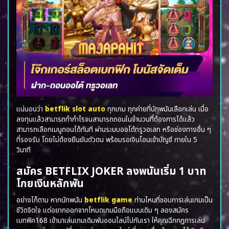
แน่นอนว่า
betflik slot auto
ทุกเกม ทุกค่ายที่นักพนันเลือกเล่น เมื่อ
ลงทุนแล้วสามารถทำกำไรจนสามารถถอนในจำนวนที่ต้องการได้แล้ว
สามารถเลือกเมนูถอนได้ทันที ผ่านระบบออโต้ทรูวอเลท หรือช่องทางอื่น ๆ
ที่รองรับ โดยไม่ต้องยืนยันตัวตน พร้อมรอเงินโอนเข้าบัญชี ภายใน 5
วินาที
สมัคร BETFLIX JOKER ลงพนันเริ่ม 1 บาท
โกยเงินหลักพัน
อย่างไก็ตาม หากนักพนัน
betflik game
ท่านไหนที่ชอบการเล่นเกมเป็น
ชีวิตจิตใจ แต่อยากออกจากโหมดเกมมือถือแบบเดิม ๆ ลองสมัคร
เบทฟิค168 เข้ามาเล่นเกมเดิมพันออนไลน์ไปกับเรา ให้คุณฉีกกฎการเล่น