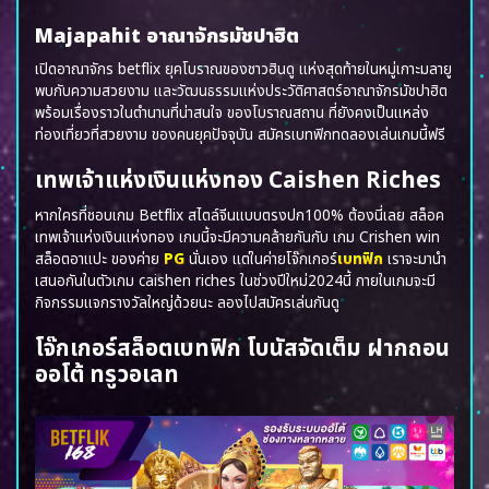
Majapahit อาณาจักรมัชปาฮิต
เปิดอาณาจักร betflix ยุคโบราณของชาวฮินดู แห่งสุดท้ายในหมู่เกาะมลายู
พบกับความสวยงาม และวัฒนธรรมแห่งประวัติศาสตร์อาณาจักรมัชปาฮิต
พร้อมเรื่องราวในตำนานที่น่าสนใจ ของโบราณสถาน ที่ยังคงเป็นแหล่ง
ท่องเที่ยวที่สวยงาม ของคนยุคปัจจุบัน สมัครเบทฟิกทดลองเล่นเกมนี้ฟรี
เทพเจ้าแห่งเงินแห่งทอง Caishen Riches
หากใครที่ชอบเกม Betflix สไตล์จีนแบบตรงปก100% ต้องนี่เลย สล็อค
เทพเจ้าแห่งเงินแห่งทอง เกมนี้จะมีความคล้ายกันกับ เกม Crishen win
สล็อตอาแปะ ของค่าย
PG
นั่นเอง แต่ในค่ายโจ๊กเกอร์
เบทฟิก
เราจะมานำ
เสนอกันในตัวเกม caishen riches ในช่วงปีใหม่2024นี้ ภายในเกมจะมี
กิจกรรมแจกรางวัลใหญ่ด้วยนะ ลองไปสมัครเล่นกันดู
โจ๊กเกอร์สล็อตเบทฟิก โบนัสจัดเต็ม ฝากถอน
ออโต้ ทรูวอเลท