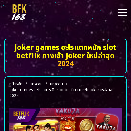
joker games อะไรแตกหนัก slot
betflix ทางเข้า joker ใหม่ล่าสุด
2024
หน้าหลัก
/
บทความ
/
บทความ
/
joker games อะไรแตกหนัก slot betflix ทางเข้า joker ใหม่ล่าสุด
2024