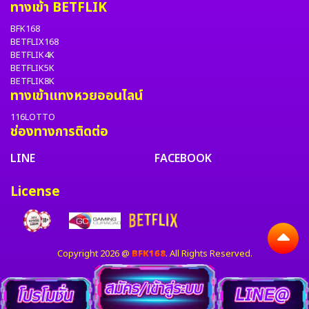
ทางเข้า BETFLIK
BFK168
BETFLIX168
BETFLIK4K
BETFLIK5K
BETFLIK8K
ทางเข้าแทงหวยออนไลน์
116LOTTO
ช่องทางการติดต่อ
LINE
FACEBOOK
License
Copyright 2026 @
BFK168
. All Rights Reserved.