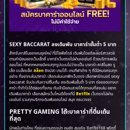
SEXY BACCARAT ลงเดิมพัน บาคาร่าขั้นต่ำ 5 บาท
สำหรับคาสิโนของคนยุคใหม่ ที่มีไลฟ์สไตล์ เดิมพันโดยดีลเลอร์สาวสวย
ตามค่านิยมของเว็บเซ็กซี่
บาคาร่าเว็บตรงไม่ผ่านเอเย่นต์
ด้วยบริการพนัน
ออนไลน์ ที่หลากหลายมีครบทุกรูปแบบไม่ว่าจะเป็น บาคาร่า คาสิโนสด รู
เล็ต แบล็คแจ็ค
สล็อต
ยิงปลา เกมโต๊ะ เกมกีฬาต่าง ๆ ที่นี่มีหมดครบทุก
อย่าง ที่อยากเล่นบาคาร่า เลือกเล่นเบทฟิกเว็บตรง เลือกพาร์ทเนอร์ sexy
baccarat รับประกันความตื่นเต้น ลงเดิมพันขั้นต่ำ 5 บาท ต่อยอดแทงบา
คาร่า ทำกำไรได้ตลอดทั้งเกม กับเจ้ามือคนสวยได้ทุกรอบที่ลงเล่น อยาก
เดิมพันบาคาร่า เลือกสมัครเว็บไหนดีต้องที่นี่
Betflix
เว็บตรงไม่ผ่าน
เอเย่นต์
รวมทุกบริการเดิมพันออนไลน์ สนุก ครบวงจร
PRETTY GAMING โต๊ะบาคาร่าที่ตื่นเต้น
ที่สุด
นักพนันท่านไหน ที่ชอบความตรงปก คมชัด สมจริง
Betflix168
พริตตี้