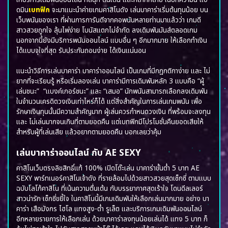
ดมิน
เบทฟิก
จะมาแนะนำค่ายเกมคาสิโนดัง เล่นบาคาร่าเริ่มต้นทุนน้อย บน
เว็บพนันของเรา ที่ผ่านการการันตีจากคอพนันหลายท่านมาแล้วว่า เกมดี
สาวสวยถูกใจ ลุ้นไพ่ง่าย โบนัสแตกไม่จำกัด ลงเดิมพันมันส์ตลอดเกม
นอกจากนี้ยังมีบริการพนันออนไลน์ แบบอื่น ๆ อีกมากมาย ให้เลือกทำเงิน
ได้แบบจุใจที่สุด รับประกันถอนง่าย ได้เงินแน่นอน
แนะนำวิธีการเล่นบาคาร่า บาคาร่าออนไลน์ เป็นเกมที่มีกฎกติกาง่าย และ ไม่
ยากที่จะเรียนรู้ หรือเริ่มลองเล่น บาคาร่ามีการเดิมพันหลัก 3 แบบคือ “ผู้
เล่นชนะ” “แบงค์เกอร์ชนะ” และ “เสมอ” นักพนันสามารถเลือกลงเดิมพัน
ในจำนวนเครดิตวงเงินเท่าไหร่ก็ได้ แต่สิ่งสำคัญในการเล่นเกมพนัน เพื่อ
รักษาเงินทุนนั้นมีความสำคัญมาก ผู้เล่นควรกำหนดวงเงิน ที่พร้อมจะลงทุน
และ ไม่เล่นมากจนเกินที่ตามยอดคืน แต่เบทฟิกมีโปรโมชั่นคืนยอดเสียให้
สำหรับผู้ที่เล่นเสีย แล้วอยากตามยอดคืน บอกเลยว่าคุ้ม
เล่นบาคาร่าออนไลน์ กับ AE SEXY
คาสิโนเว็บตรงลิขสิทธิ์แท้ 100% เปิดโต๊ะเล่น
บาคาร่าขั้นต่ำ 5 บาท
AE
SEXY พาร์ทเนอร์คาสิโนเจ้าดัง ที่รายล้อมไปด้วยสาวสวยสุดเซ็กซี่ ตามแบบ
ฉบับโลโก้คาสิโน ที่เน้นความตื่นเต้น กับบรรยากาศสุดเร้าใจ โดนดีลเลอร์
สาวน่ารัก เซ็กซี่ขยี้ใจ ในคาสิโนนี้มีเกมเดิมพันให้เลือกเล่นมากมาย อย่าง บา
คาร่า เสือมังกร ไฮโล แทงสูง-ต่ำ รูเล็ต และบริการเกมเดิมพันออนไลน์
อีกหลายรายการให้เลือกเล่น ด้วยบาคาร่าลงทุนน้อยเล่นได้ แทง 5 บาท ก็