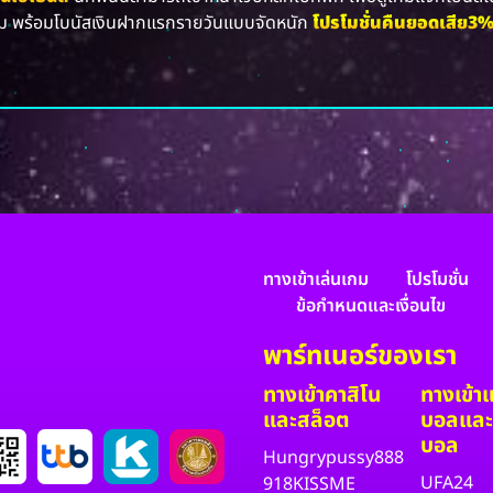
สุ่ม พร้อมโบนัสเงินฝากแรกรายวันแบบจัดหนัก
โปรโมชั่นคืนยอดเสีย3
ทางเข้าเล่นเกม
โปรโมชั่น
ข้อกำหนดและเงื่อนไข
พาร์ทเนอร์ของเรา
ทางเข้าคาสิโน
ทางเข้า
และสล็อต
บอลและ
บอล
Hungrypussy888
UFA24
918KISSME