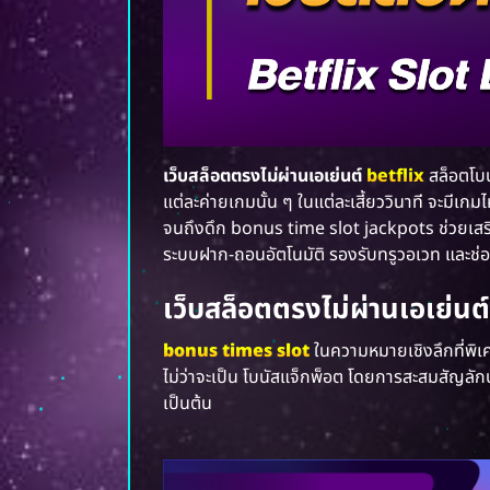
เว็บสล็อตตรงไม่ผ่านเอเย่นต์
betflix
สล็อตโบน
แต่ละค่ายเกมนั้น ๆ ในแต่ละเสี้ยววินาที จะมีเ
จนถึงดึก bonus time slot jackpots ช่วยเสริ
ระบบฝาก-ถอนอัตโนมัติ รองรับทรูวอเวท และช่อง
เว็บสล็อตตรงไม่ผ่านเอเย่น
bonus times slot
ในความหมายเชิงลึกที่พิเศ
ไม่ว่าจะเป็น โบนัสแจ็กพ็อต โดยการสะสมสัญลักษณ
เป็นต้น