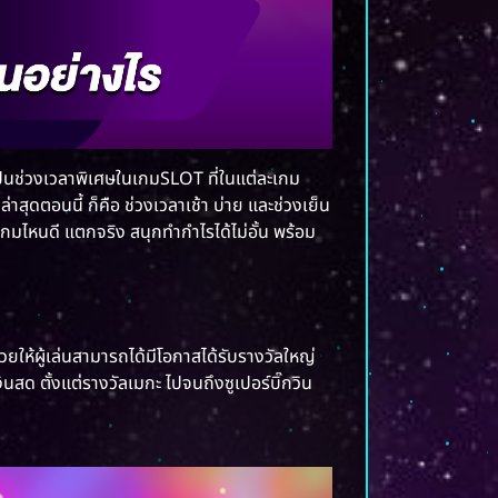
็นช่วงเวลาพิเศษในเกมSLOT ที่ในแต่ละเกม
สุดตอนนี้ ก็คือ ช่วงเวลาเช้า บ่าย และช่วงเย็น
มไหนดี แตกจริง สนุกทำกำไรได้ไม่อั้น พร้อม
ยให้ผู้เล่นสามารถได้มีโอกาสได้รับรางวัลใหญ่
นสด ตั้งแต่รางวัลเมกะ ไปจนถึงซูเปอร์บิ๊กวิน