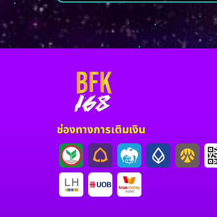
ช่องทางการเติมเงิน