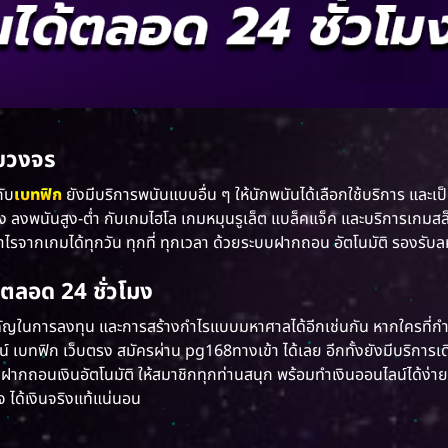
รบวงจร
กับ
เบทฟิก
ยังมีบริการพนันแบบอื่น ๆ ให้นักพนันได้เลือกใช้บริการ และเ
ด้ง ลงพนันสูง-ต่ำ กับเกมไฮโล เกมหมุนรูเล็ต แบล็คแจ็ค และบริการเก
ำไรจากเกมได้ทุกวัน ทุกที่ ทุกเวลา ด้วยระบบฝากถอน อัตโนมัติ รองรับ
้ตลอด 24 ชั่วโมง
ำคัญในการลงทุน และการสร้างกำไรแบบมหาศาลได้อีกเช่นกัน หากใครที่กำลั
น์ เบทฟิก เว็บตรง สมัครผ่าน pg168ทางเข้า ได้เลย อีกทั้งยังมีบริการเด
กถอนเงินอัตโนมัติ ให้สมาชิกทุกท่านสนุก พร้อมทำเงินออนไลน์ได้ง่าย 
จ ได้เงินจริงแท้แน่นอน