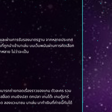
มาย และผ่านการรับรองมาตรฐาน จากหลายประเทศ
มที่ถูกนำเข้ามาเล่น บนเว็บพนันผ่านการคัดเลือก
กหลาย ไม่ว่าจะเป็น
 สามารถถ่ายทอดเรื่องราวของเกม ตัวละคร รวม
เกมสล็อต เกมยิงปลา ตกปลา เกมโต๊ะ เกมตู้อาร์
 ลองแวะมาชม มาเล่น มาทำเงินที่ค่ายนี้กันได้