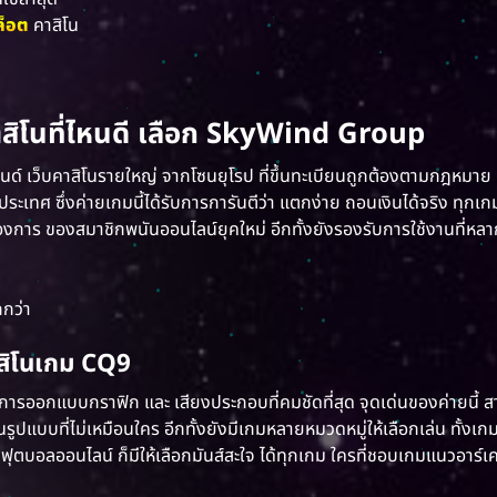
ล็อต
คาสิโน
าสิโนที่ไหนดี เลือก SkyWind Group
ินด์ เว็บคาสิโนรายใหญ่ จากโซนยุโรป ที่ขึ้นทะเบียนถูกต้องตามกฎห
ะเทศ ซึ่งค่ายเกมนี้ได้รับการการันตีว่า แตกง่าย ถอนเงินได้จริง ทุกเก
้องการ ของสมาชิกพนันออนไลน์ยุคใหม่ อีกทั้งยังรองรับการใช้งานที่หลา
กกว่า
คาสิโนเกม CQ9
นการออกแบบกราฟิก และ เสียงประกอบที่คมชัดที่สุด จุดเด่นของค่ายนี้
 ในรูปแบบที่ไม่เหมือนใคร อีกทั้งยังมีเกมหลายหมวดหมู่ให้เลือกเล่น ทั้ง
ตบอลออนไลน์ ก็มีให้เลือกมันส์สะใจ ได้ทุกเกม ใครที่ชอบเกมแนวอาร์เคด