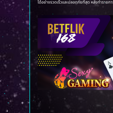
ได้อย่างรวดเร็วและปลอดภัยที่สุด หลังทำรายการ