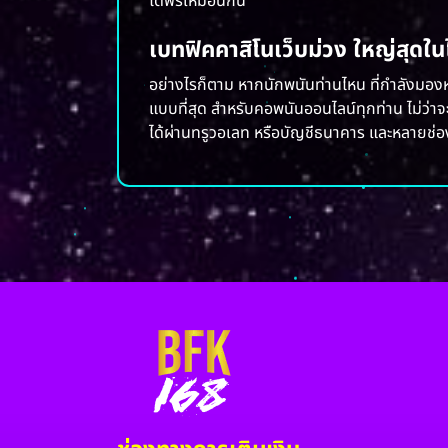
ได้ฟรีเหมือนกัน
เบทฟิคคาสิโนเว็บม่วง ใหญ่สุดใ
อย่างไรก็ตาม หากนักพนันท่านไหน ที่กำลังมอ
แบบที่สุด สำหรับคอพนันออนไลน์ทุกท่าน ไม่ว่าจ
ได้ผ่านทรูวอเลท หรือบัญชีธนาคาร และหลายช่องท