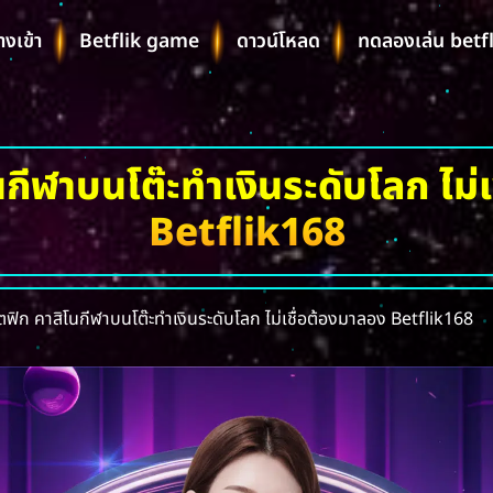
างเข้า
Betflik game
ดาวน์โหลด
ทดลองเล่น betfl
นกีฬาบนโต๊ะทำเงินระดับโลก ไม่
Betflik168
็ตฟิก คาสิโนกีฬาบนโต๊ะทำเงินระดับโลก ไม่เชื่อต้องมาลอง Betflik168