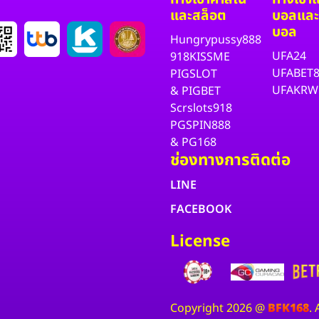
และสล็อต
บอลและ
บอล
Hungrypussy888
UFA24
918KISSME
UFABET8
PIGSLOT
UFAKRW
&
PIGBET
Scrslots918
PGSPIN888
&
PG168
ช่องทางการติดต่อ
LINE
FACEBOOK
License
Copyright 2026 @
BFK168
.