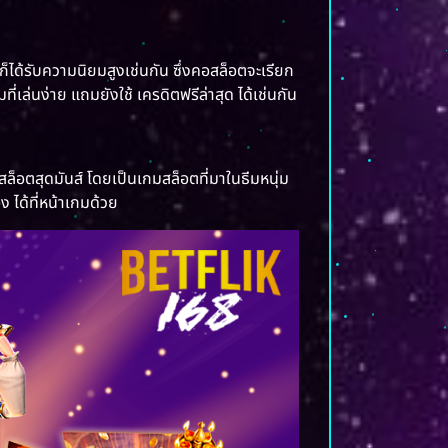
่ก็ได้รับความนิยมสูงเช่นกัน ซึ่งคอสล็อตจะเรียก
ที่เล่นง่าย แถมยังใช้
เครดิตฟรีล่าสุด
ได้เช่นกัน
ตสุดมันส์ โดยเป็นเกมสล็อตที่มาในธีมหนุ่ม
อง
ได้ที่หน้าเกมด้วย