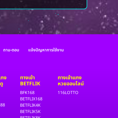
ถาม-ตอบ
แจ้งปัญหาการใช้งาน
แทง
ทางเข้า
ทางเข้าแทง
ดู
BETFLIK
หวยออนไลน์
BFK168
116LOTTO
BETFLIX168
88
BETFLIK4K
BETFLIK5K
BETFLIK8K