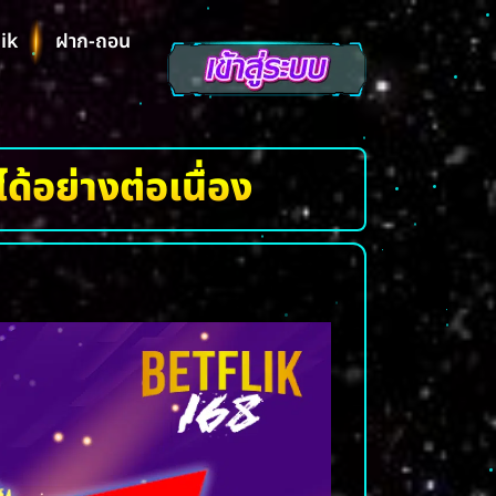
ik
ฝาก-ถอน
ด้อย่างต่อเนื่อง