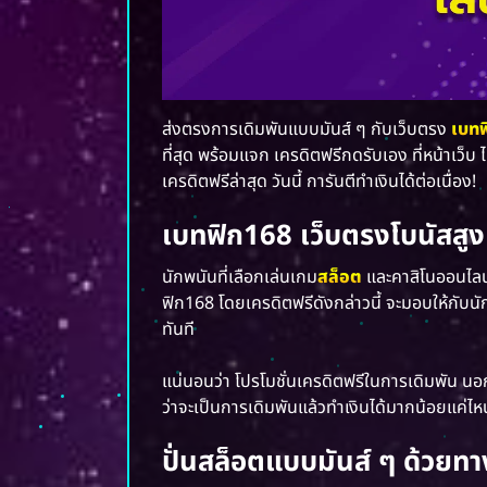
ส่งตรงการเดิมพันแบบมันส์ ๆ กับเว็บตรง
เบทฟ
ที่สุด พร้อมแจก
เครดิตฟรีกดรับเอง
ที่หน้าเว็
เครดิตฟรีล่าสุด
วันนี้ การันตีทำเงินได้ต่อเนื่อง!
เบทฟิก168 เว็บตรงโบนัสสูง 
นักพนันที่เลือกเล่นเกม
สล็อต
และคาสิโนออนไลน์
ฟิก168 โดยเครดิตฟรีดังกล่าวนี้ จะมอบให้กับน
ทันที
แน่นอนว่า โปรโมชั่นเครดิตฟรีในการเดิมพัน นอ
ว่าจะเป็นการเดิมพันแล้วทำเงินได้มากน้อยแค่ไหน
ปั่นสล็อตแบบมันส์ ๆ ด้วยทา