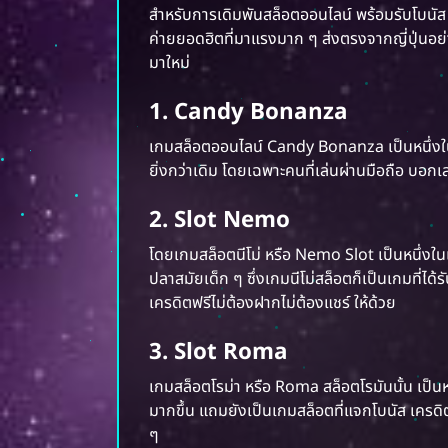
สำหรับการเดิมพันสล็อตออนไลน์ พร้อมรับโบนัส
ค่ายยอดฮิตที่มาแรงมาก ๆ ส่งตรงจากญี่ปุ่นอย่
มาใหม่
1. Candy Bonanza
เกมสล็อตออนไลน์ Candy Bonanza เป็นหนึ่งใน
ยิ่งกว่าเดิม โดยเฉพาะคนที่เล่นผ่านมือถือ บอกเ
2. Slot Nemo
โดยเกมสล็อตนีโม่ หรือ Nemo Slot เป็นหนึ่ง
ปลาสมัยเด็ก ๆ ซึ่งเกมนีโม่สล็อตก็เป็นเกมที่ไ
เครดิตฟรีไม่ต้องฝากไม่ต้องแชร์
ให้ด้วย
3. Slot Roma
เกมสล็อตโรม่า หรือ Roma สล็อตโรมันนั้น เป็นห
มากขึ้น แถมยังเป็นเกมสล็อตที่แจกโบนัส
เครดิ
ๆ