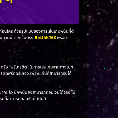
ได้ก่อนใคร ด้วยรูปแบบของการเล่นเกมพนันที่ดี
พนันวันนี้ จากเว็บตรง
Betflik168
พร้อม
” หรือ “ฟรีเครดิต” ในการเล่นเกมจากทางเบท
รดิตฟรีกดรับเอง
เพียงแค่นี้ก็สามารถรับได้
งยากแล้ว นักพนันยังสามารถถอนเงินได้จริง ไม่
ิร์นก็สามารถถอนเงินได้ทันที