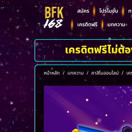
สมัคร
โปรโมชั่น
ท
เครดิตฟรี
บทความ
เครดิตฟรีไม่ต้อ
หน้าหลัก
/
บทความ
/
คาสิโนออนไลน์
/
เค