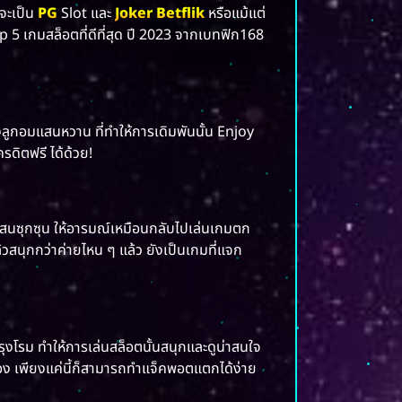
จะเป็น
PG
Slot และ
Joker Betflik
หรือแม้แต่
 5 เกมสล็อตที่ดีที่สุด ปี 2023 จากเบทฟิก168
ูกอมแสนหวาน ที่ทำให้การเดิมพันนั้น Enjoy
ครดิตฟรี
ได้ด้วย!
แสนซุกซุน ให้อารมณ์เหมือนกลับไปเล่นเกมตก
้วสนุกกว่าค่ายไหน ๆ แล้ว ยังเป็นเกมที่แจก
รุงโรม ทำให้การเล่นสล็อตนั้นสนุกและดูน่าสนใจ
อง เพียงแค่นี้ก็สามารถทำแจ็คพอตแตกได้ง่าย