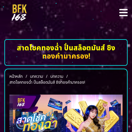
สาดโชคทองฉ่ำ ปั่นสล็อตมันส์ ชิง
ทองคำมาครอง!
หน้าหลัก
/
บทความ
/
บทความ
/
สาดโชคทองฉ่ำ ปั่นสล็อตมันส์ ชิงทองคำมาครอง!