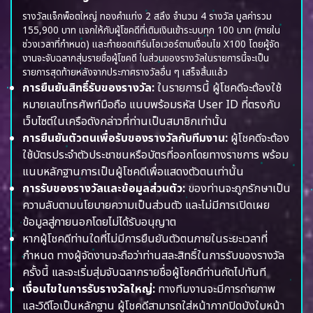
รางวัลแจ็กพ็อตใหญ่ ทองคำแท่ง 2 สลึง จำนวน 4 รางวัล มูลค่ารวม
155,900 บาท แจกให้กับผู้โชคดีที่เติมเงินเข้าระบบทุก 100 บาท (ภายใน
ช่วงเวลาที่กำหนด) และทำยอดเทิร์นโอเวอร์ตามเงื่อนไข X100 โดยผู้จัด
งานจะจับฉลากสุ่มรายชื่อผู้โชคดี ในส่วนของรางวัลในรายการนี้จะเป็น
รายการสุดท้ายหลังจากประกาศรางวัลอื่น ๆ เสร็จสิ้นแล้ว
การยืนยันสิทธิ์รับของรางวัล:
ในรายการนี้ ผู้โชคดีจะต้องใช้
หมายเลขโทรศัพท์มือถือ แนบพร้อมรหัส User ID ที่ตรงกับ
เว็บไซต์ในเครือดังกล่าวที่ท่านเป็นสมาชิกเท่านั้น
การยืนยันตัวตนเพื่อรับของรางวัลกับทีมงาน:
ผู้โชคดีจะต้อง
ใช้บัตรประจำตัวประชาชนหรือบัตรที่ออกโดยทางราชการ พร้อม
แนบหลักฐานการเป็นผู้โชคดีเพื่อแสดงตัวตนเท่านั้น
การรับของรางวัลและข้อมูลส่วนตัว:
ของท่านจะถูกรักษาเป็น
ความลับตามนโยบายความเป็นส่วนตัว และไม่มีการเปิดเผย
ข้อมูลสู่ภายนอกโดยไม่ได้รับอนุญาต
หากผู้โชคดีท่านใดที่ไม่มีการยืนยันตัวตนภายในระยะเวลาที่
กำหนด ทางผู้จัดงานจะถือว่าท่านสละสิทธิ์ในการรับของรางวัล
ครั้งนี้ และจะเริ่มสุ่มจับฉลากรายชื่อผู้โชคดีท่านถัดไปทันที
เงื่อนไขในการรับรางวัลใหญ่:
ทางทีมงานจะมีการถ่ายภาพ
และวิดีโอเป็นหลักฐาน ผู้โชคดีสามารถใส่หน้ากากปิดบังใบหน้า