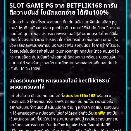
SLOT GAME PG จาก BETFLIK168 การัน
ตีความมันส์ โบนัสแตกง่าย ได้เงิน100%
แน่นอนว่า หากใครที่ชอบความสนุก ตื่นเต้น สมัครเบทฟิกเล่น
สล็อต pg
เกมส์ ไหนดี โบนัสแตกบ่อย pantip
มันส์ แบบไร้ขีดจำกัด ด้วยบริการเกม
ออนไลน์ คุณภาพสูง ส่งตรงจากพาร์ทเนอร์ผู้พัฒนาเกมระดับโลก ที่มีชื่อ
เสียงโด่งดังมายาวนาน รับรองว่าใครที่สมัครเข้ามาเล่นเกมกับเบทฟิกเว็บ
ม่วง เลือกลงพนันพีจีค่ายนี้ บอกเลยว่าฟิน ลงทุนน้อย โอกาสทำกำไรเยอะ
ด้วยเปอร์เซ็นต์อัตราจ่ายโบนัส เงินรางวัลที่สูง กดสปินหน้าจอ หมุนวงล้อ
กระดานสล็อต ลุ้นโบนัสแจ็กพ็อตใหญ่ได้ตลอดเกม พร้อมระบบถอนเงิน
แบบออโต้ รองรับทรูวอลเล็ท และอีกหลากหลายช่องทางที่ปลอดภัย น่า
เชื่อถือ ได้เงิน100%
สมัครเว็บเกมPG หาเงินออนไลน์ betflik168 มี
เครดิตฟรีแจกให้
อย่างไรก็ตาม นักเล่นเกมออนไลน์ที่
สมัคร
betflix168
พร้อมแจก
เครดิตฟรี50
ให้ลงพนันครั้งแรกฟรี ต่อยอดเล่นเกมได้ยาวนานยิ่งขึ้น
อยากเล่นเกมทำเงินออนไลน์บนมือถือ ง่าย ๆ แค่คลิก กดสปิน รับเงินฟิน
ๆ ได้หลายช่องทาง ที่ปลอดภัย เชื่อถือได้จริง อีกทั้งเว็บ
เบทฟิก
ยังเป็น
เว็บพนันออนไลน์ ที่เปิดให้บริการมานานหลายสิบปี เราเชี่ยวชาญในทุกราย
ละเอียดของการเล่นเกม ในกลุ่มนักพนันยุคใหม่ รวมถึงเทคโนโลยีที่
เปลี่ยนแปลง และถูกคิดค้น พัฒนาอย่างรวดเร็ว
ดังนั้นมั่นใจได้ว่า สมัครใช้