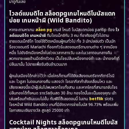
มาดูกันเลย
ไวลด์แบนดิโต สล็อตpgเกมไหนดีโบนัสแตก
บ่อย เกมหน้าผี (Wild Bandito)
หากจะถามหาเกม
สล็อต
pg
เกมส์ ไหนดี โบนัสแตกบ่อย pantip
ต้อง
ไว
ลด์แบนดิโต เกมหน้าผี
ทีมโจรเม็กซิกัน 3 คน ที่อาศัยอยู่ทั่วไปตาม
ชายแดนเม็กซิโก โดยใช้ชีวิตเหมือนผู้คนทั่วไป ทั้ง 3 มักปลอมตัว เป็นนัก
ร้องวงดนตรี Mariachi ที่ออกทัวร์แสดงดนตรีตามงานต่าง ๆ จากเมือง
หนึ่ง ไปยังอีกเมืองหนึ่งในช่วงเวลากลางวัน และในเวลาตอนกลางคืน
พวกเขาจะเผยด้านมืดอีกตัวตน เป็นโจรปล้นเหมืองทองคำ และ นำทองคำที่
ปล้นมานั้น ไปขายเพื่อรับเงินจำนวนมาก
ผู้คนในเมืองได้กล่าวไว้ว่า เมื่อใครก็ตามที่ได้ยินเสียงดนตรีจากกีตาร์โรนี
และ ไวฮูลา ในตอนกลางคืน แสดงว่า โจรอากีลากำลังเคลื่อนไหว และ
เสียงเพลงนี้จะนำผู้เล่นไปพบพวกโจรทั้งสาม และหากใครที่สามารถจับโจร
ปล้นทองได้ทั้งหมด รางวัลเงินสด 30 ล้าน กองโตนั้นจะเป็นของคุณ เข้า
เล่นพร้อมทำเงินแบบไม่อั้น กับพีจีได้เลยตอนนี้ ในเกม
betflik
slots
โจรหน้าผี Wild Bandito เกมที่มีอัตราการจ่ายโบนัส 96.73% พร้อมเพิ่ม
โอกาสชนะเงินรางวัล สูงสุด 25000 เท่า
Cocktail Nights สล็อตpgเกมไหนดีโบนัส