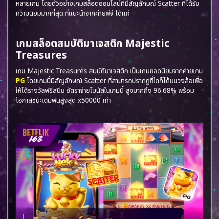
หลายเกม โดยตัวอย่างเกมสล็อตออนไลน์ที่มีสัญลักษณ์ Scatter ที่ได้รับ
ความนิยมมากที่สุด ที่แนะนำจากค่ายพีจี ได้แก่
เกมสล็อตสมบัติมาเจสติก Majestic
Treasures
เกม Majestic Treasures สมบัติมาเจสติก เป็นเกมยอดนิยมจากค่ายเกม
PG
โดยเกมนี้มีสัญลักษณ์ Scatter ที่สามารถปรากฏที่ใดก็ได้บนวงล้อเพื่อ
ให้ได้รางวัลฟรีสปิน อัตราจ่ายโบนัสในเกมนี้ สูงมากถึง 96.68% พร้อม
โอกาสชนะเดิมพันสูงสุด x50000 เท่า