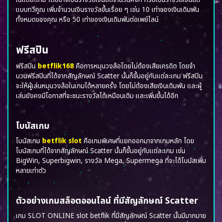
แบบทวีคูณ เพิ่มจำนวนเงินรางวัลขึ้นเรื่อย ๆ เช่น 10 เท่าของเงินเดิมพัน
ทั้งหมดของคุณ หรือ 50 เท่าของเงินเดิมพันต่อเพย์ไลน์
ฟรีสปิน
ฟรีสปิน
betflik168
คือการหมุนวงล้อโดยไม่ต้องเสียเครดิต โดยจำ
นวนฟรีสปินที่ได้จากสัญลักษณ์ Scatter นั้นก็ขึ้นอยู่กับแต่ละเกม ฟรีสปิน
จะให้ผู้เล่นหมุนวงล้อในเกมได้หลายครั้ง โดยไม่ต้องเสียเงินเดิมพัน และผู้
เล่นยังคงมีโอกาสที่จะชนะรางวัลได้เหมือนเดิม และเพิ่มขึ้นได้อีก
โบนัสเกม
โบนัสเกม
betflik slot
คือเกมพิเศษที่แยกออกมาจากเกมหลัก โดย
โบนัสเกมที่ได้จากสัญลักษณ์ Scatter นั้นก็ขึ้นอยู่กับแต่ละเกม เช่น
BigWin, Superbigwin, รางวัล Mega, Supermega ที่จะได้โบนัสเพิ่ม
หลายเท่าตัว
ตัวอย่างเกมสล็อตออนไลน์ ที่มีสัญลักษณ์ Scatter
เกม SLOT ONLINE slot betflik ที่มีสัญลักษณ์ Scatter นั้นมีมากมาย