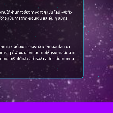
ีมงานได้ผ่านทางช่องทางต่างๆ เช่น ไลน์ @bfk-
่าจะเป็นการฝาก-ถอนเงิน และอื่น ๆ สมัคร
ได้ศึกษาความต้องการของตลาดเกมออนไลน์ มา
ายเกมต่าง ๆ ก็พัฒนาออกแบบเกมให้ตรงยุคสมัยมาก
ต่อยอดเงินได้แล้ว อย่ารอช้า สมัครเล่นเกมหมุน