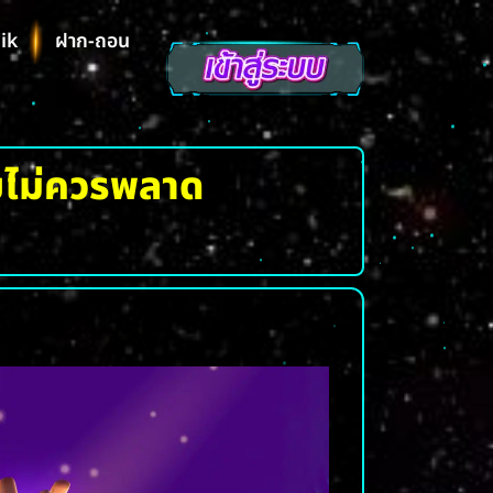
ik
ฝาก-ถอน
อยไม่ควรพลาด