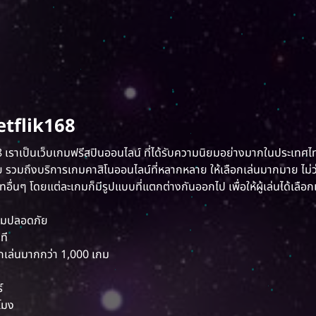
etflik168
8
เราเป็นเว็บเกมฟรีสปินออนไลน์ ที่ได้รับความนิยมอย่างมากในประเทศไทย 
ย รวมถึงบริการเกมคาสิโนออนไลน์ที่หลากหลาย ให้เลือกเล่นมากมาย ไม่ว่
อื่นๆ โดยแต่ละเกมก็มีรูปแบบที่แตกต่างกันออกไป เพื่อให้ผู้เล่นได้เลือกเ
วามปลอดภัย
ที
กเล่นมากกว่า 1,000 เกม
์
โมง