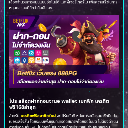
เลือกจำนวนการหมุนแบบอัตโนมัติ และฟีเจอร์เทอร์โบ เพิ่มความเร็วในการ
หมุนต่อรอบที่ดีกว่ามือนั่นเอง
โปร สล็อตฝากถอนtrue wallet เบทฟิก เครดิต
ฟรี168ล่าสุด
สำหรับ
เครดิตฟรีสมาชิกใหม่
จะได้รับทันที หลังการสมัครสมาชิกยืนยัน
เบอร์เสร็จสิ้น โดยระบบเพิ่มเงินที่เครดิตสมาชิกโดยอัตโนมัติ ไม่ต้องดำเนิน
การขั้นตอนอื่นเพิ่ม ไม่ต้องยืนยันตัวตนบัตรประชาชน ส่วนสมาชิกเดิม