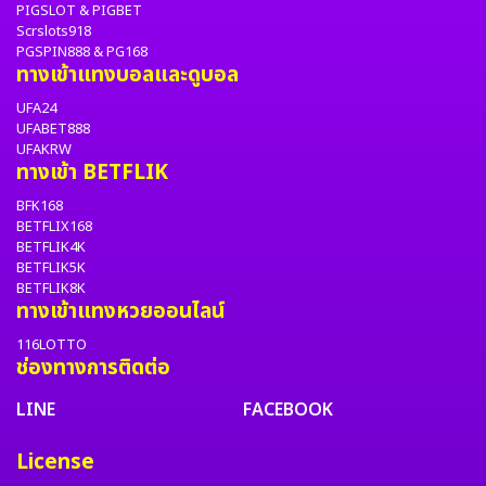
PIGSLOT
&
PIGBET
Scrslots918
PGSPIN888
&
PG168
ทางเข้าแทงบอลและดูบอล
UFA24
UFABET888
UFAKRW
ทางเข้า BETFLIK
BFK168
BETFLIX168
BETFLIK4K
BETFLIK5K
BETFLIK8K
ทางเข้าแทงหวยออนไลน์
116LOTTO
ช่องทางการติดต่อ
LINE
FACEBOOK
License