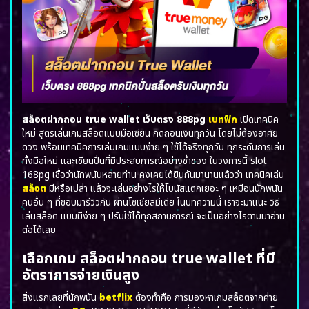
สล็อตฝากถอน true wallet
เว็บตรง 888pg
เบทฟิก
เปิดเทคนิค
ใหม่ สูตรเล่นเกมสล็อตแบบมือเซียน กดถอนเงินทุกวัน โดยไม่ต้องอาศัย
ดวง พร้อมเทคนิคการเล่นเกมแบบง่าย ๆ ใช้ได้จริงทุกวัน ทุกระดับการเล่น
ทั้งมือใหม่ และเซียนปั่นที่มีประสบการณ์อย่างช่ำชอง ในวงการนี้ slot
168pg เชื่อว่านักพนันหลายท่าน คงเคยได้ยินกันมานานแล้วว่า เทคนิคเล่น
สล็อต
มีหรือเปล่า แล้วจะเล่นอย่างไรให้โบนัสแตกเยอะ ๆ เหมือนนักพนัน
คนอื่น ๆ ที่ชอบมารีวิวกัน ผ่านโซเชียลมีเดีย ในบทความนี้ เราจะมาแนะ วิธี
เล่นสล็อต แบบมีง่าย ๆ ปรับใช้ได้ทุกสถานการณ์ จะเป็นอย่างไรตามมาอ่าน
ต่อได้เลย
เลือกเกม สล็อตฝากถอน true wallet ที่มี
อัตราการจ่ายเงินสูง
สิ่งแรกเลยที่นักพนัน
betflix
ต้องทำคือ การมองหาเกมสล็อตจากค่าย