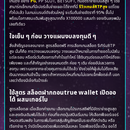
เกมดัง อย่าง
PG
, PP SLOT, BETSOFT, ที่มีอัตราจ่ายโบนัสสูง ๆ โดย
สามารถเช็กเกมที่มีเปอร์เซ็นจ่ายเยอะได้จากที่นี่
รีวิวเกมส์RTPสูง
แต่โดย
ทั่วไปแล้ว ในเกมแบรนด์ดังส่วนใหญ่ จะเริ่มต้นจ่ายอัตราที่ 95% ขึ้นไป
พร้อมโอกาสชนะเดิมพันสูงสุดมากถึง X100000 แสนเท่า ของเงินลงพนัน
เลยทีเดียว
ใจเย็น ๆ ก่อน วางแผนงบลงทุนดี ๆ
สิ่งสำคัญรองลงมาจาก สูตรสล็อตฟรี การเลือกเกมสล็อต รีเทิร์นRTP
สูง นั่นก็คือ การวางแผนงบลงทุน วางแผนเป้าหมายในการทำยอดโบนัสใน
แต่ละรอบ หรือต่อวันต้องการทำกำไรเท่าไหร่ ใช้เงินทุนต่อรอบเท่าไหร่ถึงจะ
เพียงพอ และที่สำคัญอย่าลงจนหมดตัก ค่อย ๆ เติม ค่อยอัปเลเวลการ
ลงทุน เพราะนอกจากจะช่วยคุมการเล่นได้แล้ว ยังช่วยให้ผู้เล่นไม่ต้องเสีย
เงินมากจนเกินจำเป็น เพราะถ้าหากรอบไหนที่เกมไม่แจกแจ็กพ็อตล่ะก็ บอก
เลยว่าต้องมีเจ๋งกันบ้างล่ะ
ใช้สูตร สล็อตฝากถอนtrue wallet เปิดออ
โต้ ผสมเทอร์โบ
สูตรสล็อตai เมื่อเลือกค่ายเกม เลือกเกมโปรเกรสซีฟที่มีอัตราจ่ายสูงสุด
และลงเงินเดิมพันได้แล้ว ก่อนที่จะกดปุ่มสปินเริ่มเกม ให้เลือกฟีเจอร์เจอร์
โหมดเสริมพลัง ในการเพิ่มโอกาสสุ่มสัญลักษณ์ในระยะที่ดีกว่าเดิม หรือ
เรียกง่าย ๆ ว่าเปิดโหมดช่วยเพิ่มแตกนั่นแหละ โดยฟีเจอร์นี้จะเป็น ออโต้