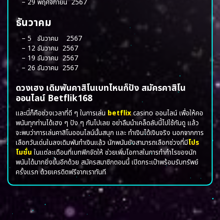
– 29 พฤศจิกายน 2567
ธันวาคม
– 5 ธันวาคม
2567
– 12 ธันวาคม 2567
– 19 ธันวาคม 2567
– 26 ธันวาคม 2567
ดวงเฮง เดิมพันคาสิโนเบทไหนก็ปัง สมัครคาสิโน
ออนไลน์ Betflik168
และนี่ก็คือช่วงเวลาที่ดี ๆ ในการเล่น
betflix
casino
ออนไลน์ เพื่อให้คอ
พนันทุกท่านได้เฮง ๆ ปัง ๆ กันไปเลย อย่าลืมนำเคล็ดลับนี้ไปใช้กันดู แล้ว
จะพบว่าการเล่นคาสิโนออนไลน์นั้นสนุก และ ทำเงินได้เงินจริง นอกจากการ
เลือกวันเด่นในลงเดิมพันทำเงินแล้ว นักพนันยังสามารถเลือกช่วงที่มี
โปร
โมชั่น
ในแต่ละเดือนที่เบทฟิกจัดให้ ช่วยเพิ่มโอกาสในการทำกำไรของนัก
พนันได้มากยิ่งขึ้นอีกด้วย สมัครสมาชิกตอนนี้ เปิดกระเป๋าพร้อมรับทรัพย์
ครั้งแรก ด้วยเครดิตฟรีจากเราทันที