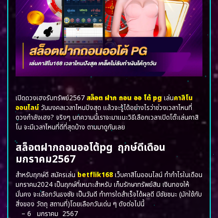
เ
ปิดดวงเฮงรับทรัพย์2567
สล็อต ฝาก ถอน ออ โต้ pg
เล่น
คาสิโน
ออนไลน์
วันมงคลเวลาไหนปังสุด แล้วจะรู้ได้อย่างไรว่าช่วงเวลาไหนที่
ดวงกำลังเฮง? จริงๆ บทความนี้เราจะมาแนะวิธีเลือกเวลาเปิดโต๊ะเล่นคาสิ
โน จะมีเวลาไหนที่ดีที่สุดบ้าง ตามมาดูกันเลย
สล็อตฝากถอนออโต้pg ฤกษ์ดีเดือน
มกราคม2567
สำหรับฤกษ์ดี สมัครเล่น
betflik168
เว็บคาสิโนออนไลน์ ทำกำไรในเดือน
มกราคม2024 เป็นฤกษ์ที่เหมาะสำหรับ เก็บรักษาทรัพย์สิน เงินทองให้
มั่นคง จะเลือกวันธงชัย เป็นวันดี ทำการใดสำเร็จได้ผลดี มีชัยชนะ (มักใช้กับ
สิ่งของ วัตถุ สถานที่)โดยเลือกวันเด่น ๆ ดังต่อไปนี้
– 6 มกราคม 2567