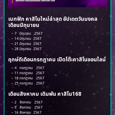
เบทฟิก คาสิโนใหม่ล่าสุด อัปเดตวันมงคล
เดือนมิถุนายน
– 7 มิถุนายน 2567
– 14 มิถุนายน 2567
– 21 มิถุนายน 2567
– 28 มิถุนายน 2567
ฤกษ์ดีเดือนกรกฎาคม เปิดโต๊ะคาสิโนออนไลน์
– 4 กรกฎาคม 2567
– 11 กรกฎาคม 2567
– 18 กรกฎาคม 2567
– 25 กรกฎาคม 2567
เดือนสิงหาคม เดิมพัน คาสิโน168
– 2 สิงหาคม 2567
– 9 สิงหาคม 2567
– 16 สิงหาคม 2567