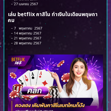
– 27 เมษายน 2567
เล่น betflix คาสิโน ทำเงินในเดือนพฤษถา
คม
– 7 พฤษถาคม 2567
– 14 พฤษถาคม 2567
– 21 พฤษถาคม 2567
– 28 พฤษถาคม 2567