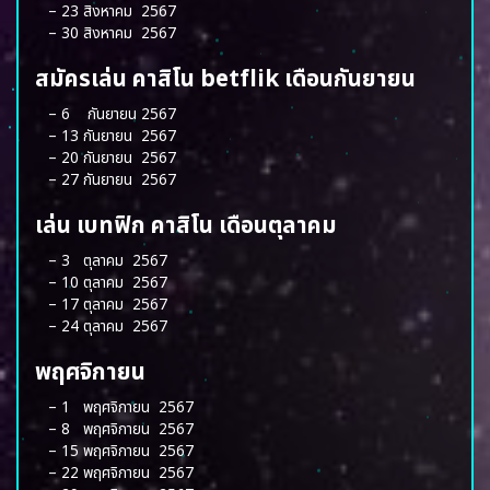
– 23 สิงหาคม 2567
– 30 สิงหาคม 2567
สมัครเล่น คาสิโน betflik เดือนกันยายน
– 6 กันยายน 2567
– 13 กันยายน 2567
– 20 กันยายน 2567
– 27 กันยายน 2567
เล่น เบทฟิก คาสิโน เดือนตุลาคม
– 3 ตุลาคม 2567
– 10 ตุลาคม 2567
– 17 ตุลาคม 2567
– 24 ตุลาคม 2567
พฤศจิกายน
– 1 พฤศจิกายน 2567
– 8 พฤศจิกายน 2567
– 15 พฤศจิกายน 2567
– 22 พฤศจิกายน 2567