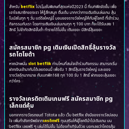
สำหรับ
betflix
โปรโมชั่นพิเศษที่สุดแห่งปี2023 นี้ ที่เบทฟิคจัดขึ้น เพื่อ
เอาใจสมาชิกของเรา ให้รู้สึกสนุก ตื่นเต้น มากกว่าการเติมเงินเล่นเกม ลุ้น
โบนัสในทุก ๆ วัน แต่ดีลใหญ่นี้ มอบของรางวัลใหญ่ให้กับผู้โชคดี ที่เข้าร่วม
กิจกรรมกับเรา โดยการเติมเงินเล่นเกมทุก ๆ 100 บาท ก็จะได้รับเลย 1
สิทธิ ไม่จำกัดสิทธิขั้นต่ำ ทำรายได้ไม่อั้น เติมเยอะ มีสิทธิ์ลุ้นเยอะ
สมัครสมาชิก pg เติมเงินเปิดสิทธิ์ลุ้นรางวัล
รถโตโยต้า
หากนักพนัน
slot betflik
ท่านไหนที่สนใจเข้าร่วมกิจกรรม สามารถเริ่ม
ฝากเงินเข้ามากันได้เลยตอนนี้ เพื่อรับ 1 สิทธิ์ลุ้นรางวัลใหญ่ และของ
รางวัลอีกมากมาย กับเบทฟิก168 ทุก 100 รับ 1 สิทธิ์ ฝากเยอะลุ้นเยอะ
กว่าใคร
รางวัลเครดิตเติมเกมฟรี สมัครสมาชิก pg
เล็กแต่คุ้ม
นอกจากรางวัลรถยนต์ Totota แล้ว เว็บ betflix ยังมีของรางวัลปลอบ
ใจ เพิ่มกำลังทรัพย์จาก
เครดิตฟรี
ทุนเสริมให้ผู้โชคดีนำไปเติมเกม บน
betfllix เลยฟรี ๆ เล่นได้ไม่อั้น ไม่ต้องทำเทิร์นด้วย บอกเลยว่าโคตรคุ้ม