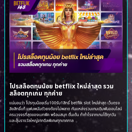
โปรสล็อตทุนน้อย betflix ใหม่ล่าสุด รวม
สล็อตทุกเกม ทุกค่าย
แน่นอนว่า โปรทุนน้อยเริ่ม100รับ1สิทธิ์ betflik slot ใหม่ล่าสุด เว็บตรง
ลิขสิทธิ์แท้ แฟนพนันตัวยงต้องไม่พลาด กับแหล่งรวมเกมเดิมพันออนไลน์
ครบวงจรที่สุดของเบทฟิค พร้อมสนุก ตื่นเต้น ทำกำไรจากเกมได้ทุกวัน
และลุ้นรางวัลใหญ่จากดีลพิเศษทุกเทศกาล