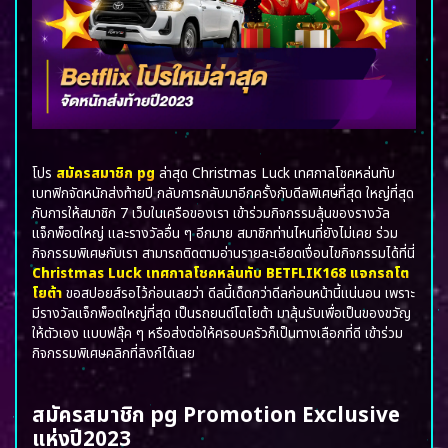
โปร
สมัครสมาชิก
pg
ล่าสุด Christmas Luck เทศกาลโชคหล่นทับ
เบทฟิกจัดหนักส่งท้ายปี กลับการกลับมาอีกครั้งกับดีลพิเศษที่สุด ใหญ่ที่สุด
กับการให้สมาชิก 7 เว็บในเครือของเรา เข้าร่วมกิจกรรมลุ้นของรางวัล
แจ็กพ็อตใหญ่ และรางวัลอื่น ๆ อีกมาย สมาชิกท่านไหนที่ยังไม่เคย ร่วม
กิจกรรมพิเศษกับเรา สามารถติดตามอ่านรายละเอียดเงื่อนไขกิจกรรมได้ที่นี่
Christmas Luck เทศกาลโชคหล่นทับ BETFLIK168 แจกรถโต
โยต้า
ขอสปอยส์รอไว้ก่อนเลยว่า ดีลนี้เด็ดกว่าดีลก่อนหน้านี้แน่นอน เพราะ
มีรางวัลแจ็กพ็อตใหญ่ที่สุด เป็นรถยนต์โตโยต้า มาลุ้นรับเพื่อเป็นของขวัญ
ให้ตัวเอง แบบฟลุ๊ค ๆ หรือส่งต่อให้ครอบครัวก็เป็นทางเลือกที่ดี เข้าร่วม
กิจกรรมพิเศษคลิกที่ลิงก์ได้เลย
สมัครสมาชิก pg Promotion Exclusive
แห่งปี2023