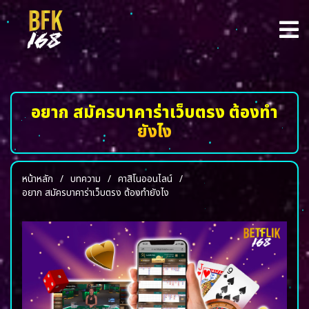
อยาก สมัครบาคาร่าเว็บตรง ต้องทำ
ยังไง
หน้าหลัก
/
บทความ
/
คาสิโนออนไลน์
/
อยาก สมัครบาคาร่าเว็บตรง ต้องทำยังไง