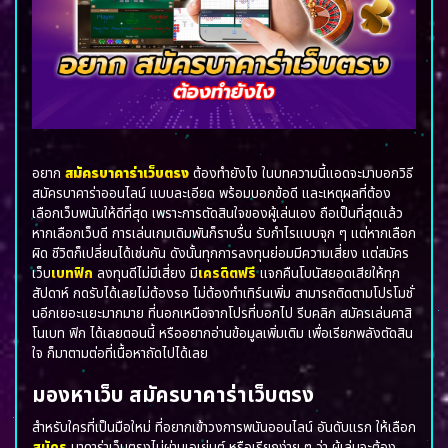
อยาก
สมัครบาคาร่าเว็บตรง
ต้องทำยังไง ในบทความนี้แอดจะมาบอกวิธี
สมัครบาคาร่าออนไลน์ แบบละเอียด พร้อมบอกข้อดี และเหตุผลที่ต้อง
เลือกเว็บพนันให้ดีที่สุด เพราะการตัดสินใจของผู้เล่นเอง ถือเป็นที่สุดแล้ว
หากเลือกเว็บดี การเล่นเกมเดิมพันก็ราบรื่น รับกำไรแบบจุก ๆ แต่หากเลือก
ผิด ชีวิตก็เปลี่ยนได้เช่นกัน ดังนั้นทุกการลงทุนย่อมมีความเสี่ยง แต่สมัคร
เว็บ
เบทฟิก
ลงทุนดีไม่มีเสี่ยง มี
เครดิตฟรี
แจกคืนโบนัสยอดเสียให้ทุก
สัปดาห์ กดรับได้เลยไม่ต้องรอ ไม่ต้องทำเทิร์นเพิ่ม สามารถติดตามโปรโมชั่
นอีกเยอะแยะมากมาย ที่นอกเหนือจากโปรที่บอกไป รีบคลิก สมัครเล่นคาสิ
โนเบท ฟิก ได้เลยตอนนี้ หรืออยากอ่านข้อมูลเพิ่มเติม เพื่อเรียกพลังตัดสิน
ใจ ก็มาตามต่อที่เนื้อหาถัดไปได้เลย
มองหาเว็บ สมัครบาคาร่าเว็บตรง
สำหรับใครที่เป็นมือใหม่ ที่อยากเข้าวงการพนันออนไลน์ อันดับแรก ให้เลือก
สมัคร
บาคาร่าเว็บตรงไม่ผ่านเอเย่นต์
หรือเรียกง่าย ๆ ว่า ผู้เล่นจะต้อง