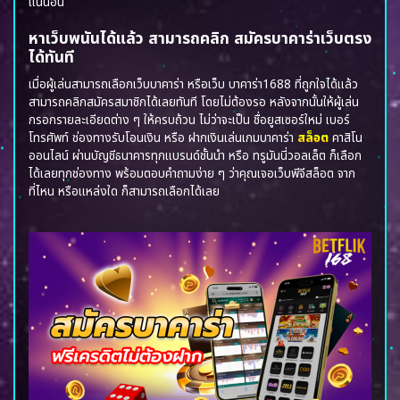
แน่นอน
หาเว็บพนันได้แล้ว สามารถคลิก สมัครบาคาร่าเว็บตรง
ได้ทันที
เมื่อผู้เล่นสามารถเลือกเว็บบาคาร่า หรือเว็บ
บาคาร่า1688
ที่ถูกใจได้แล้ว
สามารถคลิกสมัครสมาชิกได้เลยทันที โดยไม่ต้องรอ หลังจากนั้นให้ผู้เล่น
กรอกรายละเอียดต่าง ๆ ให้ครบถ้วน ไม่ว่าจะเป็น ชื่อยูสเซอร์ใหม่ เบอร์
โทรศัพท์ ช่องทางรับโอนเงิน หรือ ฝากเงินเล่นเกมบาคาร่า
สล็อต
คาสิโน
ออนไลน์ ผ่านบัญชีธนาคารทุกแบรนด์ชั้นนำ หรือ ทรูมันนี่วอลเล็ต ก็เลือก
ได้เลยทุกช่องทาง พร้อมตอบคำถามง่าย ๆ ว่าคุณเจอเว็บพีจีสล็อต จาก
ที่ไหน หรือแหล่งใด ก็สามารถเลือกได้เลย