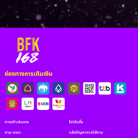
ช่องทางการเติมเงิน
ทางเข้าเล่นเกม
โปรโมชั่น
ถาม-ตอบ
แจ้งปัญหาการใช้งาน