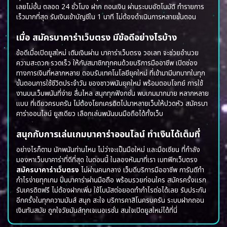
เลยไม่อั้น ตลอด 24 ชั่วโมง ฝาก ถอนเงิน ผ่านระบบอัตโนมัติ ทำรายการ
เร็วมากที่สุด รับเงินเข้าบัญชีใน 1 นาที ไม่ต้องดำเนินการหลายขั้นตอน
เมื่อ สมัครบาคาร่าเว็บตรง มีข้อดีอย่างไรบ้าง
ข้อดีเมื่อเปิดยูสใหม่ เติมเงินผ่าน
บาคาร่าเว็บตรง วอเลท
จะช่วยอำนวย
ความสะดวก รวดเร็ว ให้กับสมาชิกทุกคนด้วยบริการมืออาชีพ เปิดช่อง
ทางการเงินที่หลากหลาย ตอบรับเทคโนโลยียุคใหม่ ที่เข้ามามีบทบาทในทุก
ขั้นตอนการใช้ชีวิตประจำวัน ของชาวพนันยุคใหม่ พร้อมตอบโจทย์ การใช้
งานบนเว็บพนันที่ง่าย ลื่นไหล สนุกทุกฟังกชั่น พบเกมมากมาย หลากหลาย
แบบ ที่เดียวครบครัน ไม่ต้องโยกเครดิตไปมาหลายเว็บให้ปวดหัว สมัครบา
คาร่าออนไลน์ ยูสเดียว เลือกเล่นพนันบนมือถือได้ทั้งเว็บ
สนุกกับการเล่นเกมบาคาร่าออนไลน์ ทำเงินได้เต็มที่
อย่างไรก็ตาม นักพนันท่านไหน ไม่ว่าจะเป็นมือใหม่ และมือเซียน ที่กำลัง
มองหาเว็บบาคาร่าที่ดีที่สุด ในตอนนี้ ในลองหันมาที่เรา เบทฟิกเว็บตรง
สมัครบาคาร่าเว็บตรง
ไม่ผ่านคนกลาง เว็บดีบริการมืออาชีพ การันตีทำ
กำไรง่ายทุกเกม ปั่นบาคาร่าผ่านมือถือ พร้อมรวยก่อนใคร สมัครครั้งแรก
รับเครดิตฟรี ไม่ต้องฝากเพิ่ม ใช้โบนัสต่อยอดทำกำไรต่อได้เลย รับประกัน
อีกครั้งในทุกความมันส์ สนุก สะใจ บริการคาสิโนครบครัน ระบบฝากถอน
เงินทันสมัย ถูกใจวัยมันส์ทุกเจเนอเรชั่น สนใจเปิดยูสใหม่ได้ที่นี่