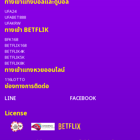
ทางเข้าแทงบอลและดูบอล
UFA24
UFABET888
UFAKRW
ทางเข้า BETFLIK
BFK168
BETFLIX168
BETFLIK4K
BETFLIK5K
BETFLIK8K
ทางเข้าแทงหวยออนไลน์
116LOTTO
ช่องทางการติดต่อ
LINE
FACEBOOK
License