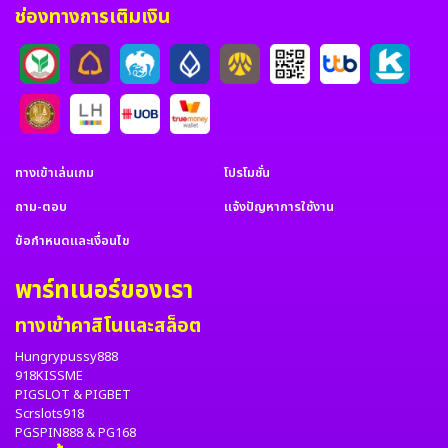
ช่องทางการเติมเงิน
ทางเข้าเล่นเกม
โปรโมชั่น
ถาม-ตอบ
แจ้งปัญหาการใช้งาน
ข้อกำหนดและเงื่อนไข
พาร์ทเนอร์ของเรา
ทางเข้าคาสิโนและสล็อต
Hungrypussy888
918KISSME
PIGSLOT
&
PIGBET
Scrslots918
PGSPIN888
&
PG168