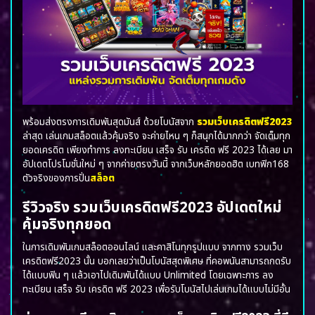
พร้อมส่งตรงการเดิมพันสุดมันส์ ด้วยโบนัสจาก
รวมเว็บเครดิตฟรี2023
ล่าสุด เล่นเกมสล็อตแล้วคุ้มจริง จะค่ายไหน ๆ ก็สนุกได้มากกว่า จัดเต็มทุก
ยอดเครดิต เพียงทำการ
ลงทะเบียน เสร็จ รับ เครดิต ฟรี 2023
ได้เลย มา
อัปเดตโปรโมชั่นใหม่ ๆ จากค่ายตรงวันนี้ จากเว็บหลักยอดฮิต เบทฟิก168
ตัวจริงของการปั่น
สล็อต
รีวิวจริง รวมเว็บเครดิตฟรี2023 อัปเดตใหม่
คุ้มจริงทุกยอด
ในการเดิมพันเกมสล็อตออนไลน์ และคาสิโนทุกรูปแบบ จากทาง
รวมเว็บ
เครดิตฟรี2023
นั้น บอกเลยว่าเป็นโบนัสสุดพิเศษ ที่คอพนันสามารถกดรับ
ได้แบบฟิน ๆ แล้วเอาไปเดิมพันได้แบบ Unlimited โดยเฉพาะการ
ลง
ทะเบียน เสร็จ รับ เครดิต ฟรี 2023
เพื่อรับโบนัสไปเล่นเกมได้แบบไม่มีอั้น