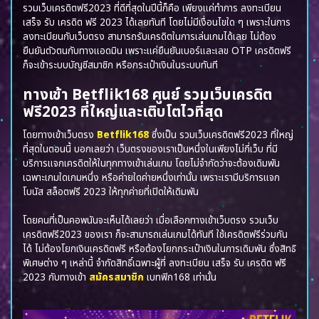
รวมเว็บเครดิตฟรี2023
ที่ดีที่สุดในปีนี้ก็คือ เพียงแค่ทำการ
ลงทะเบียน
เสร็จ รับ เครดิต ฟรี 2023
ได้เลยทันที โดยไม่มีเงื่อนไขใด ๆ เพราะในการ
ลงทะเบียนกับเว็บตรง สามารถรับเครดิตในการเล่นเกมได้เลย ไม่ต้อง
ยืนยันตัวตนกับทางแอดมิน เพราะแค่ยืนยันเบอร์และเลข OTP เครดิตฟรี
ก็จะเข้าระบบบัญชีสมาชิก หรือกระเป๋าเงินในระบบทันที
ทางเข้า Betflik168 ศูนย์ รวมเว็บเครดิต
ฟรี2023 ที่ใหญ่และเติบโตไวที่สุด
โดยทางเข้าเว็บตรง
Betflik168
ซึ่งเป็น
รวมเว็บเครดิตฟรี2023
ที่ใหญ่
ที่สุดในตอนนี้ บอกเลยว่า เว็บตรงของเราเป็นหนึ่งในเพียงไม่กี่เว็บ ที่มี
บริการแจกเครดิตให้ในทุกทางเข้าเล่นเกม โดยไม่จำกัดว่าจะต้องเดิมพัน
เฉพาะเกมใดเกมหนึ่ง หรือค่ายใดค่ายหนึ่งเท่านั้น เพราะเรามีบริการแจก
โบนัส สล็อตฟรี 2023 ให้ทุกค่ายที่เปิดให้เดิมพัน
โดยคนที่เป็นคอพนันจะเห็นได้เลยว่า เมื่อเลือกทางเข้าเว็บตรง
รวมเว็บ
เครดิตฟรี2023
ของเรา ก็จะสามารถเล่นเกมได้ทันที ใช้เครดิตฟรีร่วมกัน
ได้ ไม่ต้องโยกเงินเครดิตฟรี หรือต้องโยกกระเป๋าเงินในการเดิมพัน ซึ่งสิทธิ
พิเศษต่าง ๆ เหล่านี้ จำกัดสิทธิ์เฉพาะผู้ที่
ลงทะเบียน เสร็จ รับ เครดิต ฟรี
2023
กับทางเข้า
สมัครสมาชิก
เบทฟิก168
เท่านั้น