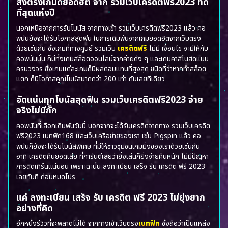
ส่งตรงเกมดียอดฮิต จาก รวมเว็บเครดิตฟรี2023 ที่ดี
ที่สุดแห่งปี
นอกเหนือจากการรับโบนัส จากทางเข้า
รวมเว็บเครดิตฟรี2023
แล้ว คอ
พนันยังจะได้รับโอกาสสุดฟิน ในการเดิมพันจากเกมยอดฮิตจากเว็บตรง
ด้วยเช่นกัน ซึ่งเกมที่ทางศูนย์
รวมเว็บ
เครดิตฟรี
ไม่มี เงื่อนไข
จะมีให้กับ
คอพนันนั้น ก็มีทั้งเกมสล็อตออนไลน์จากค่ายดัง ๆ และเกมคาสิโนสดแบบ
ครบวงจร ซึ่งเกมแต่ละเกมก็มีผลตอบแทนที่สูงสุด ชนิดที่ว่าหากทำสล็อต
แตก ก็มีโอกาสคูณโบนัสมากกว่า 200 เท่า กันเลยทีเดียว
อัดแน่นทุกโบนัสสุดฟิน รวมเว็บเครดิตฟรี2023 จ่าย
จริงไม่มีกั๊ก
คอพนันที่เลือกเดิมพันวันนี้ นอกจากจะได้รับเครดิตจากทาง
รวมเว็บเครดิต
ฟรี2023
เบทฟิก168 และเว็บเครือข่ายของเรา เช่น Pigspin แล้ว คอ
พนันก็ยังจะได้รับโบนัสพิเศษ ที่มีให้ชาวชุมชนเกมมิ่งของเราด้วยเช่นกัน
อาทิ เครดิตคืนยอดเสีย ที่การันตีเลยว่ายิ่งเล่นก็ยิ่งจ่ายคืนหนัก ไม่มีปัญหา
การติดเทิร์นแน่นอน เพราะฉะนั้น
ลงทะเบียน เสร็จ รับ เครดิต ฟรี 2023
เลยทันที ก่อนหมดโปร
แค่ ลงทะเบียน เสร็จ รับ เครดิต ฟรี 2023 ไม่ยุ่งยาก
อย่างที่คิด
อีกหนึ่งรีวิวที่จะพลาดไม่ได้ จากทางเข้าเว็บตรง
เบทฟิก
ซึ่งถือว่าเป็นแหล่ง