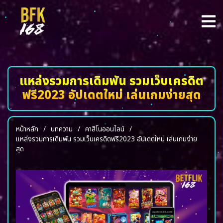
แหล่งรวมการเดิมพัน รวมเว็บเครดิต
ฟรี2023 อัปเดตใหม่ เล่นเกมง่ายสุด
หน้าหลัก
/
บทความ
/
คาสิโนออนไลน์
/
แหล่งรวมการเดิมพัน รวมเว็บเครดิตฟรี2023 อัปเดตใหม่ เล่นเกมง่าย
สุด