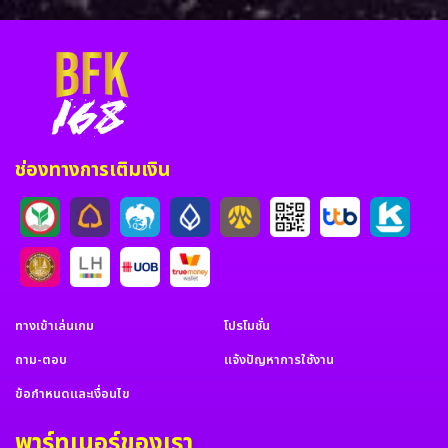
ช่องทางการเติมเงิน
ทางเข้าเล่นเกม
โปรโมชั่น
ถาม-ตอบ
แจ้งปัญหาการใช้งาน
ข้อกำหนดและเงื่อนไข
พาร์ทเนอร์ของเรา