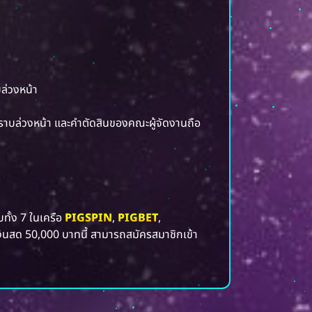
บล่วงหน้า
้ทราบล่วงหน้า และคำตัดสินของคณะผู้จัดงานถือ
บทั้ง 7 ในเครือ
PIGSPIN
,
PIGBET
,
งินสด 50,000 บาทนี้ สามารถสมัครสมาชิกเข้า