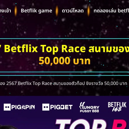
างเข้า
Betflik game
ดาวน์โหลด
ทดลองเล่น betfl
 Betflix Top Race สนามของต
50,000 บาท
ทอง 2567 Betflix Top Race สนามของตัวท็อป ชิงรางวัล 50,000 บาท