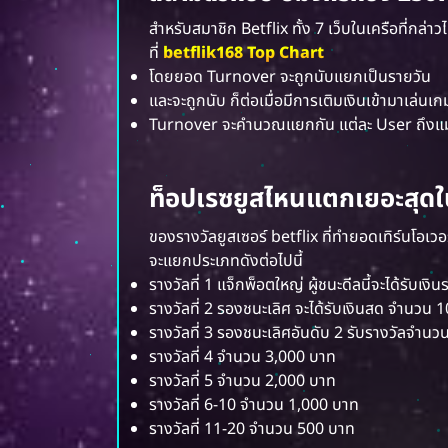
สำหรับสมาชิก Betflix ทั้ง 7 เว็บในเครือที่กล่า
ที่
betflik168 Top Chart
โดยยอด Turnover จะถูกนับแยกเป็นรายวัน
และจะถูกนับ ก็ต่อเมื่อมีการเติมเงินเข้ามาเล่นเ
Turnover จะคำนวณแยกกัน แต่ละ User ถึงแม้ว
ท็อปเรซยูสไหนแตกเยอะสุดใ
ของรางวัลยูสเซอร์ betflix ที่ทำยอดเทิร์นโอเ
จะแยกประเภทดังต่อไปนี้
รางวัลที่ 1 แจ็กพ็อตใหญ่ ผู้ชนะดีลนี้จะได้รับเ
รางวัลที่ 2 รองชนะเลิศ จะได้รับเงินสด จำนวน
รางวัลที่ 3 รองชนะเลิศอันดับ 2 รับรางวัลจำน
รางวัลที่ 4 จำนวน 3,000 บาท
รางวัลที่ 5 จำนวน 2,000 บาท
รางวัลที่ 6-10 จำนวน 1,000 บาท
รางวัลที่ 11-20 จำนวน 500 บาท