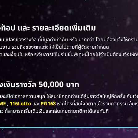
ท็อป และ รายละเอียดเพิ่มเติม
ยนแปลงของรางวัล ที่มีมูลค่าเท่ากัน หรือ มากกว่า โดยมิต้องแจ้งให้ทรา
ีมงาน รวมถึงของตกแต่ง ให้เป็นไปตามที่ผู้จัดงานกำหนด
ะเงื่อนไข หรือ ระงับการใช้โปรโมชั่นพิเศษนี้โดยไม่จำเป็นต้องแจ้งให
งเงินรางวัล 50,000 บาท
 และเปิดโอกาสความสนุก ให้สมาชิกทุกท่านได้ลุ้นรางวัลใหญ่อีกครั้ง กับเว็
sME
,
116Lotto
และ
PG168
หากใครที่สนใจอยากเข้าร่วมกิจกรรม ลุ้นเ
่าว ก็สามารถเริ่มเติมเงินและเล่นเกมตามกติกาได้เลยทันที