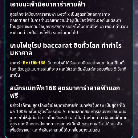
เอาชนะเจ้ามือบาคาร่าสายฟ้า
สูตรโกงเจ้ามือบาคาร่าสายฟ้า
Betflix
เป็นสูตรที่ใช้หลักการทาง
คณิตศาสตร์ ในการคำนวณหาความน่าจะเป็นของไพ่ที่จะออกในแต่ละตา
โดยสูตรนี้จะอาศัยข้อมูลจากสถิติการออกไพ่ในตาที่ผ่านๆ มา เพื่อมาคำนวณ
หาความน่าจะเป็นของไพ่ที่จะออกในตาต่อไป
เกมไพ่ยุโรป baccarat ฮิตทั่วโลก ทำกำไร
มหาศาล
บาคาร่า
Betflik168
เป็นเกมไพ่ที่ได้รับความนิยมอย่างมาก ในคาสิโนทั่ว
โลก ด้วยรูปแบบการเล่นที่ง่าย และใช้เวลาเดิมพันแต่ละรอบเพียง 5 วินาที
เท่านั้น
สมัครเบทฟิก168 สูตรบาคาร่าสายฟ้าแจก
ฟรี
อย่างไรก็ตาม สูตรโกงเจ้ามือบาคาร่าสายฟ้า
เบทฟิกเว็บตรง
เป็นสูตรที่ได้
ผล 100% พัฒนาสูตรโดยระบบ AI และผลทดสอบการเล่นจากเซียนพนัน
และจะทำให้ผู้เล่นสามารถโกยเงินหลักแสนได้อย่างง่ายดาย เพียงแค่ทำตาม
สูตร และเลือกการสังเกตตารางสกอร์เดิมพันของเกมเสริมไปด้วย เพื่อ
เพิ่มอัตราชนะ และทำเงินจากเกมนี้ได้มากขึ้นอย่างแน่นอน