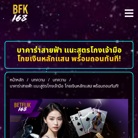
บาคาร่าสายฟ้า แนะสูตรโกงเจ้ามือ
โกยเงินหลักแสน พร้อมถอนทันที!
หน้าหลัก
/
บทความ
/
บทความ
/
บาคาร่าสายฟ้า แนะสูตรโกงเจ้ามือ โกยเงินหลักแสน พร้อมถอนทันที!