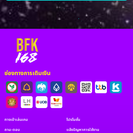
ช่องทางการเติมเงิน
ทางเข้าเล่นเกม
โปรโมชั่น
ถาม-ตอบ
แจ้งปัญหาการใช้งาน