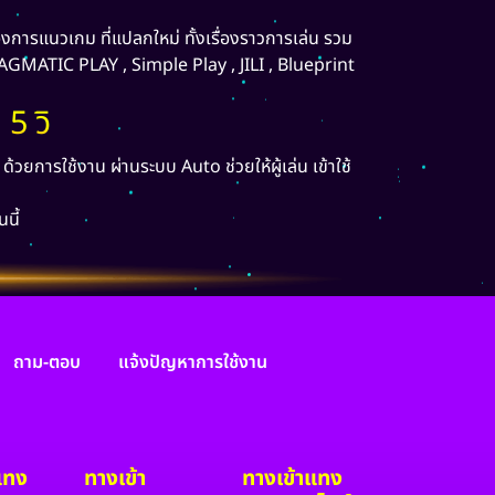
งการแนวเกม ที่แปลกใหม่ ทั้งเรื่องราวการเล่น รวม
AGMATIC PLAY , Simple Play , JILI , Blueprint
5 วิ
ยการใช้งาน ผ่านระบบ Auto ช่วยให้ผู้เล่น เข้าใช้
นี้
ถาม-ตอบ
แจ้งปัญหาการใช้งาน
แทง
ทางเข้า
ทางเข้าแทง