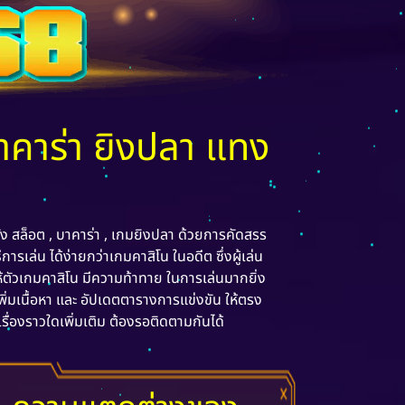
บาคาร่า ยิงปลา แทง
 สล็อต , บาคาร่า , เกมยิงปลา ด้วยการคัดสรร
ธีการเล่น ได้ง่ายกว่าเกมคาสิโน ในอดีต
ซึ่งผู้เล่น
ให้ตัวเกมคาสิโน มีความท้าทาย ในการเล่นมากยิ่ง
เพิ่มเนื้อหา และ อัปเดตตารางการแข่งขัน ให้ตรง
่องราวใดเพิ่มเติม ต้องรอติดตามกันได้