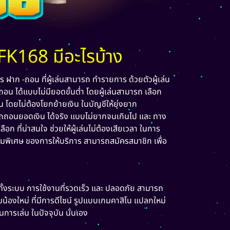
 BFK168 มีอะไรบ้าง
งการ ฝาก -ถอน ที่ผู้เล่นสามารถ ทำรายการ ด้วยตัวผู้เล่น
ถอน ได้แบบไม่มียอดขั้นต่ำ โดยผู้เล่นสามารถ เลือก
น โดยไม่ต้องโยกย้ายเงิน ในบัญชีให้ยุ่งยาก
สามารถถอนยอดเงิน ได้จริง แบบไม่ยากจนเกินไป และ ทาง
ก ที่น่าสนใจ ช่วยให้ผู้เล่นไม่ต้องเสียเวลา ในการ
ความพิเศษ ของการให้บริการ สามารถสมัครสมาชิก เพื่อ
ทั้งระบบ การใช้งานที่รวดเร็ว และ ปลอดภัย สามารถ
มน้องใหม่ ที่มีการดีไซน์ รูปแบบเกมคาสิโน แปลกใหม่
นการเล่น ในปัจจุบัน นั่นเอง