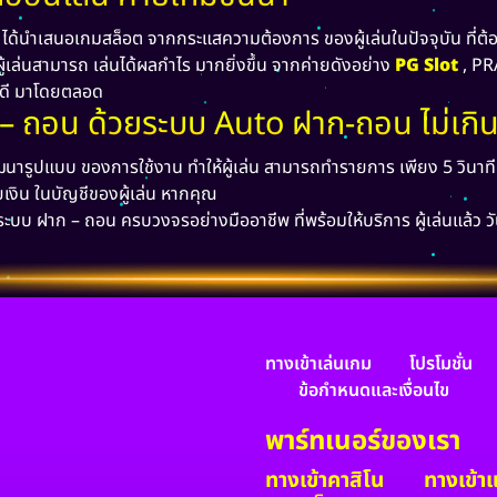
ได้นำเสนอเกมสล็อต จากกระแสความต้องการ ของผู้เล่นในปัจจุบัน ที่ต้อ
ผู้เล่นสามารถ เล่นได้ผลกำไร มากยิ่งขึ้น จากค่ายดังอย่าง
PG Slot
, PR
างดี มาโดยตลอด
 ถอน ด้วยระบบ Auto ฝาก-ถอน ไม่เกิน 
ารูปแบบ ของการใช้งาน ทำให้ผู้เล่น สามารถทำรายการ เพียง 5 วินาที ด้ว
เงิน ในบัญชีของผู้เล่น หากคุณ
ะบบ ฝาก – ถอน ครบวงจรอย่างมืออาชีพ ที่พร้อมให้บริการ ผู้เล่นแล้ว วัน
ทางเข้าเล่นเกม
โปรโมชั่น
ข้อกำหนดและเงื่อนไข
พาร์ทเนอร์ของเรา
ทางเข้าคาสิโน
ทางเข้า