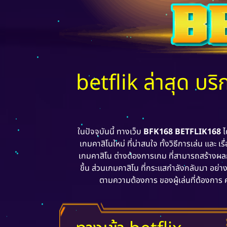
betflik ล่าสุด บร
ในปัจจุบันนี้ ทางเว็บ
BFK168 BETFLIK168
ไ
เกมคาสิโนใหม่ ที่น่าสนใจ ทั้งวิธีการเล่น และ
เกมคาสิโน ต่างต้องการเกม ที่สามารถสร้างผลกำไ
ขึ้น ส่วนเกมคาสิโน ที่กระแสกำลังกลับมา อย่า
ตามความต้องการ ของผู้เล่นที่ต้องการ 