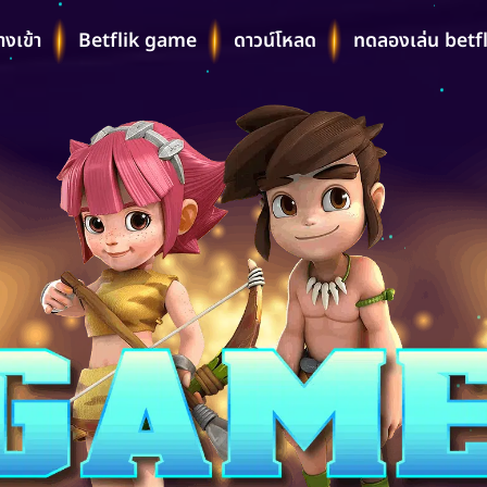
างเข้า
Betflik game
ดาวน์โหลด
ทดลองเล่น betfl