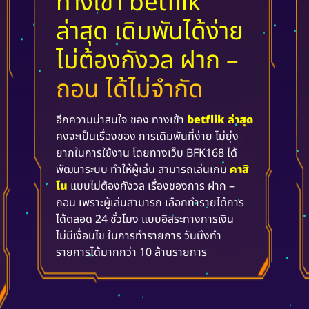
ทางเข้า betflik
ล่าสุด เดิมพันได้ง่าย
ไม่ต้องกังวล ฝาก –
ถอน ได้ไม่จำกัด
อีกความน่าสนใจ ของ ทางเข้า
betflik ล่าสุด
คงจะเป็นเรื่องของ การเดิมพันที่ง่าย ไม่ยุ่ง
ยากในการใช้งาน โดยทางเว็บ BFK168 ได้
พัฒนาระบบ ทำให้ผู้เล่น สามารถเล่นเกม
คาสิ
โน
แบบไม่ต้องกังวล เรื่องของการ ฝาก –
ถอน เพราะผู้เล่นสามารถ เลือกทำรายได้การ
ได้ตลอด 24 ชั่วโมง แบบอิสระทางการเงิน
ไม่มีเงื่อนไข ในการทำรายการ วันนึงทำ
รายการได้มากกว่า 10 ล้านรายการ