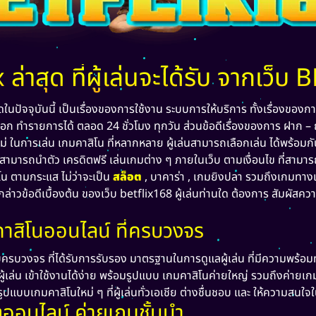
 ล่าสุด ที่ผู้เล่นจะได้รับ จากเว็บ
่าสุดในปัจจุบันนี้ เป็นเรื่องของการใช้งาน ระบบการให้บริการ ทั้งเรื่องขอ
ือก ทำรายการได้ ตลอด 24 ชั่วโมง ทุกวัน ส่วนข้อดีเรื่องของการ ฝาก – 
 ในการเล่น เกมคาสิโน ที่หลากหลาย ผู้เล่นสามารถเลือกเล่น ได้พร้อมกั
ั่น ที่สามารถนำตัว เครดิตฟรี เล่นเกมต่าง ๆ ภายในเว็บ ตามเงื่อนไข ที่
ิโน ตามกระแส ไม่ว่าจะเป็น
สล็อต
, บาคาร่า , เกมยิงปลา รวมถึงเกมทางเลือ
่กล่าวข้อดีเบื้องต้น ของเว็บ betflix168 ผู้เล่นท่านใด ต้องการ สัมผัส
มคาสิโนออนไลน์ ที่ครบวงจร
ครบวงจร ที่ได้รับการรับรอง มาตรฐานในการดูแลผู้เล่น ที่มีความพร้อม
ผู้เล่น เข้าใช้งานได้ง่าย พร้อมรูปแบบ เกมคาสิโนค่ายใหญ่ รวมถึงค่ายเก
ูปแบบเกมคาสิโนใหม่ ๆ ที่ผู้เล่นทั่วเอเชีย ต่างชื่นชอบ และ ให้ความสนใจใ
อตออนไลน์ ค่ายเกมชั้นนำ