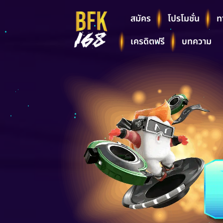
สมัคร
โปรโมชั่น
ท
เครดิตฟรี
บทความ