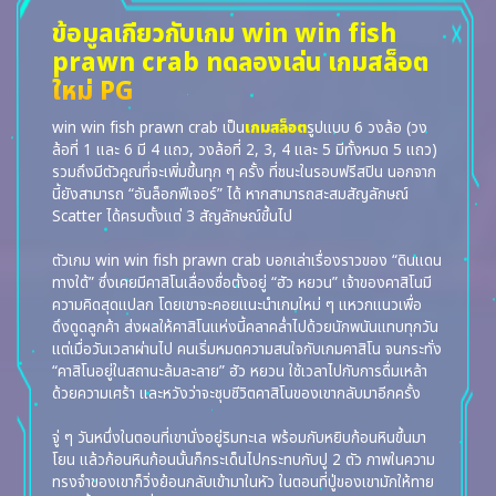
ข้อมูลเกี่ยวกับเกม win win fish
prawn crab ทดลองเล่น เกมสล็อต
ใหม่ PG
win win fish prawn crab เป็น
เกมสล็อต
รูปแบบ 6 วงล้อ (วง
ล้อที่ 1 และ 6 มี 4 แถว, วงล้อที่ 2, 3, 4 และ 5 มีทั้งหมด 5 แถว)
รวมถึงมีตัวคูณที่จะเพิ่มขึ้นทุก ๆ ครั้ง ที่ชนะในรอบฟรีสปิน นอกจาก
นี้ยังสามารถ “อันล็อกฟีเจอร์” ได้ หากสามารถสะสมสัญลักษณ์
Scatter ได้ครบตั้งแต่ 3 สัญลักษณ์ขึ้นไป
ตัวเกม win win fish prawn crab บอกเล่าเรื่องราวของ “ดินแดน
ทางใต้” ซึ่งเคยมีคาสิโนเลื่องชื่อตั้งอยู่ “ฮัว หยวน” เจ้าของคาสิโนมี
ความคิดสุดแปลก โดยเขาจะคอยแนะนำเกมใหม่ ๆ แหวกแนวเพื่อ
ดึงดูดลูกค้า ส่งผลให้คาสิโนแห่งนี้คลาคล่ำไปด้วยนักพนันแทบทุกวัน
แต่เมื่อวันเวลาผ่านไป คนเริ่มหมดความสนใจกับเกมคาสิโน จนกระทั่ง
“คาสิโนอยู่ในสถานะล้มละลาย” ฮัว หยวน ใช้เวลาไปกับการดื่มเหล้า
ด้วยความเศร้า และหวังว่าจะชุบชีวิตคาสิโนของเขากลับมาอีกครั้ง
จู่ ๆ วันหนึ่งในตอนที่เขานั่งอยู่ริมทะเล พร้อมกับหยิบก้อนหินขึ้นมา
โยน แล้วก้อนหินก้อนนั้นก็กระเด็นไปกระทบกับปู 2 ตัว ภาพในความ
ทรงจำของเขาก็วิ่งย้อนกลับเข้ามาในหัว ในตอนที่ปู่ของเขามักให้ทาย