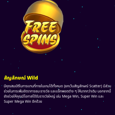
สัญลักษณ์
Wild
มีคุณสมบัติในการแทนที่ภายในเกมได้ทั้งหมด (ยกเว้นสัญลักษณ์ Scatter) มีส่วน
ช่วยในการเพิ่มอัตราการชนะรางวัล และแจ็กพอตต่าง ๆ ให้มากกว่าเดิม นอกจากนี้
ยังช่วยให้คุณมีโอกาสได้รับรางวัลใหญ่ เช่น Mega Win, Super Win และ
Super Mega Win อีกด้วย