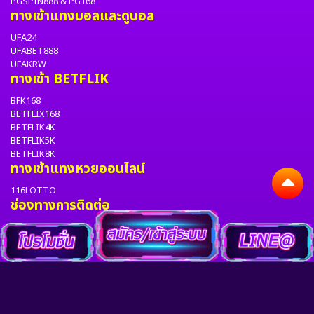
PGSPIN888
&
PG168
ทางเข้าแทงบอลและดูบอล
UFA24
UFABET888
UFAKRW
ทางเข้า BETFLIK
BFK168
BETFLIX168
BETFLIK4K
BETFLIK5K
BETFLIK8K
ทางเข้าแทงหวยออนไลน์
116LOTTO
ช่องทางการติดต่อ
LINE
FACEBOOK
License