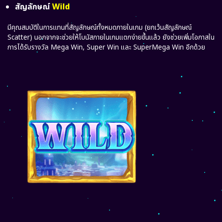
สัญลักษณ์
Wild
มีคุณสมบัติในการแทนที่สัญลักษณ์ทั้งหมดภายในเกม (ยกเว้นสัญลักษณ์
Scatter) นอกจากจะช่วยให้โบนัสภายในเกมแตกง่ายขึ้นแล้ว ยังช่วยเพิ่มโอกาสใน
การได้รับรางวัล Mega Win, Super Win และ SuperMega Win อีกด้วย