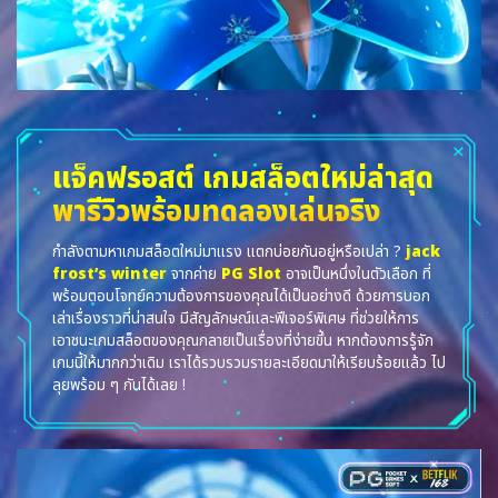
แจ็คฟรอสต์ เกมสล็อตใหม่ล่าสุด
พารีวิวพร้อมทดลองเล่นจริง
กำลังตามหาเกมสล็อตใหม่มาแรง แตกบ่อยกันอยู่หรือเปล่า ?
jack
frost’s winter
จากค่าย
PG Slot
อาจเป็นหนึ่งในตัวเลือก ที่
พร้อมตอบโจทย์ความต้องการของคุณได้เป็นอย่างดี ด้วยการบอก
เล่าเรื่องราวที่น่าสนใจ มีสัญลักษณ์และฟีเจอร์พิเศษ ที่ช่วยให้การ
เอาชนะเกมสล็อตของคุณกลายเป็นเรื่องที่ง่ายขึ้น หากต้องการรู้จัก
เกมนี้ให้มากกว่าเดิม เราได้รวบรวมรายละเอียดมาให้เรียบร้อยแล้ว ไป
ลุยพร้อม ๆ กันได้เลย !