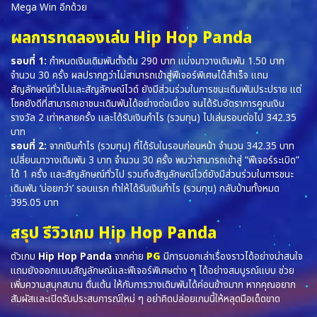
Mega Win อีกด้วย
ผลการทดลองเล่น Hip Hop Panda
รอบที่ 1:
กำหนดเงินเดิมพันตั้งต้น 290 บาท แบ่งมาวางเดิมพัน 1.50 บาท
จำนวน 30 ครั้ง ผลปรากฏว่าไม่สามารถเข้าสู่ฟีเจอร์พิเศษได้สำเร็จ แถม
สัญลักษณ์ทั่วไปและสัญลักษณ์ไวด์ ยังมีส่วนร่วมในการชนะเดิมพันประปราย แต่
โชคยังดีที่สามารถเอาชนะเดิมพันได้อย่างต่อเนื่อง จนได้รับอัตราการคูณเงิน
รางวัล 2 เท่าหลายครั้ง และได้รับเงินกำไร (รวมทุน) ไปเล่นรอบต่อไป 342.35
บาท
รอบที่ 2:
จากเงินกำไร (รวมทุน) ที่ได้รับในรอบก่อนหน้า จำนวน 342.35 บาท
เปลี่ยนมาวางเดิมพัน 3 บาท จำนวน 30 ครั้ง พบว่าสามารถเข้าสู่ “ฟีเจอร์ระเบิด”
ได้ 1 ครั้ง และสัญลักษณ์ทั่วไป รวมถึงสัญลักษณ์ไวด์ยังมีส่วนร่วมในการชนะ
เดิมพัน ‘บ่อยกว่า’ รอบแรก ทำให้ได้รับเงินกำไร (รวมทุน) กลับบ้านทั้งหมด
395.05 บาท
สรุป รีวิวเกม Hip Hop Panda
ตัวเกม
Hip Hop Panda
จากค่าย
PG
มีการบอกเล่าเรื่องราวได้อย่างน่าสนใจ
แถมยังออกแบบสัญลักษณ์และฟีเจอร์พิเศษต่าง ๆ ได้อย่างสมบูรณ์แบบ ช่วย
เพิ่มความสนุกสนาน ตื่นเต้น ให้กับการวางเดิมพันได้ค่อนข้างมาก หากคุณอยาก
สัมผัสและเปิดรับประสบการณ์ใหม่ ๆ อย่าคิดปล่อยเกมนี้ให้หลุดมือเด็ดขาด