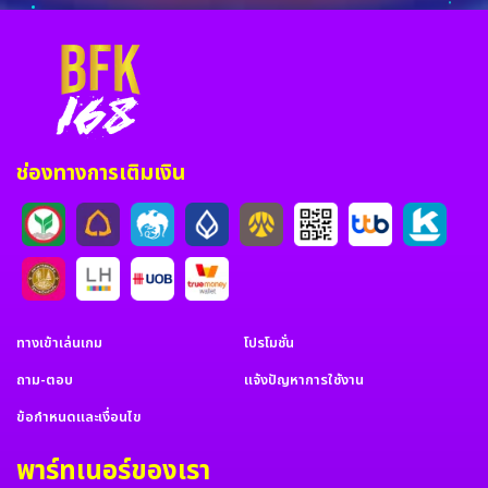
ช่องทางการเติมเงิน
ทางเข้าเล่นเกม
โปรโมชั่น
ถาม-ตอบ
แจ้งปัญหาการใช้งาน
ข้อกำหนดและเงื่อนไข
พาร์ทเนอร์ของเรา