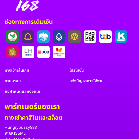
ช่องทางการเติมเงิน
ทางเข้าเล่นเกม
โปรโมชั่น
ถาม-ตอบ
แจ้งปัญหาการใช้งาน
ข้อกำหนดและเงื่อนไข
พาร์ทเนอร์ของเรา
ทางเข้าคาสิโนและสล็อต
Hungrypussy888
918KISSME