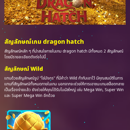
สัญลักษณ์เกม dragon hatch
สัญลักษณ์หลัก ๆ ที่น่าสนใจภายในเกม dragon hatch มีทั้งหมด 2 สัญลักษณ์
โดยมีรายละเอียดดังต่อไปนี้
สัญลักษณ์
Wild
แทนด้วยสัญลักษณ์รูป “ไข่มังกร” ที่มีคำว่า Wild กำกับเอาไว้ มีคุณสมบัติในการ
แทนที่สัญลักษณ์ทั้งหมดภายในเกม นอกจากจะช่วยให้การเอาชนะเกมสล็อตกลาย
เป็นเรื่องง่ายแล้ว ยังช่วยให้คุณได้รับโบนัสใหญ่ เช่น Mega Win, Super Win
และ Super Mega Win อีกด้วย