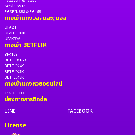
PIGSLOT
&
PIGBET
Scrslots918
PGSPIN888
&
PG168
ทางเข้าแทงบอลและดูบอล
UFA24
UFABET888
UFAKRW
ทางเข้า BETFLIK
BFK168
BETFLIX168
BETFLIK4K
BETFLIK5K
BETFLIK8K
ทางเข้าแทงหวยออนไลน์
116LOTTO
ช่องทางการติดต่อ
LINE
FACEBOOK
License