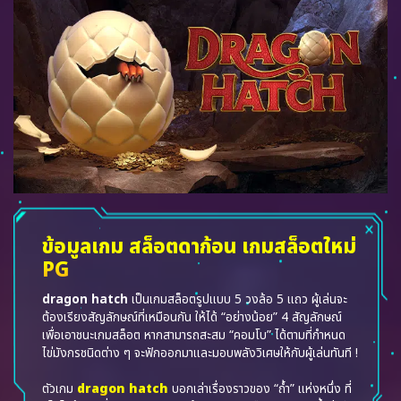
ข้อมูลเกม สล็อตดาก้อน เกมสล็อตใหม่
PG
dragon hatch
เป็นเกมสล็อตรูปแบบ 5 วงล้อ 5 แถว ผู้เล่นจะ
ต้องเรียงสัญลักษณ์ที่เหมือนกัน ให้ได้ “อย่างน้อย” 4 สัญลักษณ์
เพื่อเอาชนะเกมสล็อต หากสามารถสะสม “คอมโบ” ได้ตามที่กำหนด
ไข่มังกรชนิดต่าง ๆ จะฟักออกมาและมอบพลังวิเศษให้กับผู้เล่นทันที !
ตัวเกม
dragon hatch
บอกเล่าเรื่องราวของ “ถ้ำ” แห่งหนึ่ง ที่