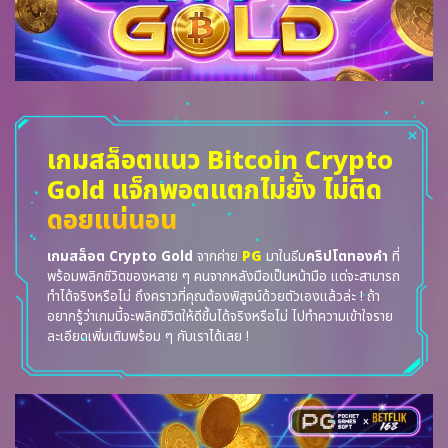
เกมสล็อตแนว Bitcoin Crypto
Gold แจ็กพอตแตกไม่ยั้ง ไม่ติด
ดอยแน่นอน
เกมสล็อต Crypto Gold
จากค่าย
PG
มาในธีม
คริปโตทองคำ
ที่
พร้อมพลิกชีวิตของหลาย ๆ คนจากหลังมือเป็นหน้ามือ แต่จะสามารถ
ทำได้จริงหรือไม่ ถึงคราวที่คุณต้องพิสูจน์ด้วยตัวเองแล้วล่ะ ! ถ้า
อยากรู้ว่าเกมนี้จะพลิกชีวิตให้ดีขึ้นได้จริงหรือไม่ ไปทำความเข้าใจราย
ละเอียดเพิ่มเติมพร้อม ๆ กับเราได้เลย !