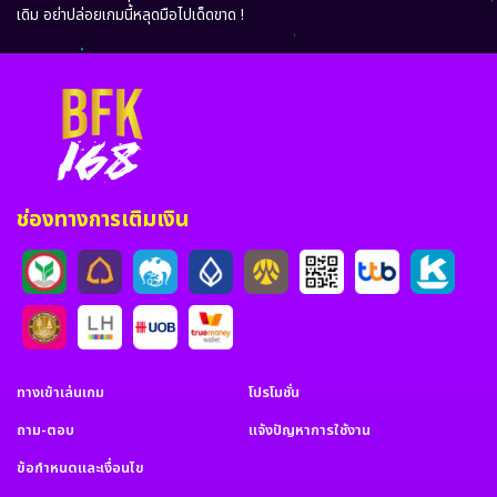
เดิม อย่าปล่อยเกมนี้หลุดมือไปเด็ดขาด !
ช่องทางการเติมเงิน
ทางเข้าเล่นเกม
โปรโมชั่น
ถาม-ตอบ
แจ้งปัญหาการใช้งาน
ข้อกำหนดและเงื่อนไข