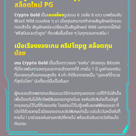
สล็อตใหม่ PG
Crypto Gold
เป็น
เกมสล็อต
รูปแบบ 6 วงล้อ 6 แถว มาพร้อมกับ
ฟีเจอร์ Wild แบบค่อย ๆ มา เมื่อคุณสามารถทำลายสัญลักษณ์กรอบ
ทองสำเร็จ สัญลักษณ์จะเปลี่ยนเป็นสัญลักษณ์ Wild นอกจากนี้ยังมี
“ฟรีสปินและตัวคูณ” ที่จะเพิ่มขึ้นเรื่อย ๆ ในทุกรอบการสปิน !
เนื้อเรื่องของเกม คริปโตpg สล็อตทุน
น้อย
เกม Crypto Gold
เป็นเรื่องราวของ “จอห์น” นักลงทุน Bitcoin
ที่มีไหวพริบการลงทุนและการเข้าตลาดที่ดี ภายใน 1 ปี มูลค่าของเงิน
ที่เขาลงทุนก็งอกเงยสูงถึง 4 เท่า ทำให้เขากลายเป็น “บุคคลที่ร่ำรวย
ที่สุดในโลก” นับตั้งแต่นั้นเป็นต้นมา
ผู้คนรอบข้างพยายามเลียนแบบวิธีการลงทุนของเขา แต่ก็ทำไม่สำเร็จ
เพื่อป้องกันไม่ให้ทรัพย์สินของเขาถูกขโมย จอห์นตัดสินใจเก็บบัญชี
การลงทุนไว้ในที่ที่ปลอดภัย โดยซ่อนไว้ในตู้เซฟในออฟฟิศของเขา ที่
เปิดได้ด้วยลายนิ้วมือของเขาและชิปพิเศษเท่านั้น แต่แล้ววันหนึ่งชิปก็
หายไป ! มาช่วยจอห์นตามหาชิปที่หายไป พร้อมรับเงินรางวัลก้อนโต
กันเถอะ